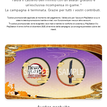
un'esclusiva ricompensa in-game.
1 2
La campagna è terminata. Grazie per tutti i vostri contributi.‎
Codice promozionale applicato al momento del pagamento. Valida solo per l'account PlayStation a cui è
stata inviata la promozione tramite e-mail, non funzionerà per nessun altro account.
Il codice promozionale verrà recapitato via e-mail e tramite le notifiche di sistema su PlayStation 5 o
PlayStation 4 entro la fine di dicembre 2025, al termine della campagna. La consegna potrebbe subire dei
ritardi.