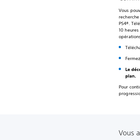
Vous pouve
recherche 
PS4®. Télé
10 heures 
opérations
Télécha
Fermez 
Le déc
plan.
Pour conti
progressi
Vous a