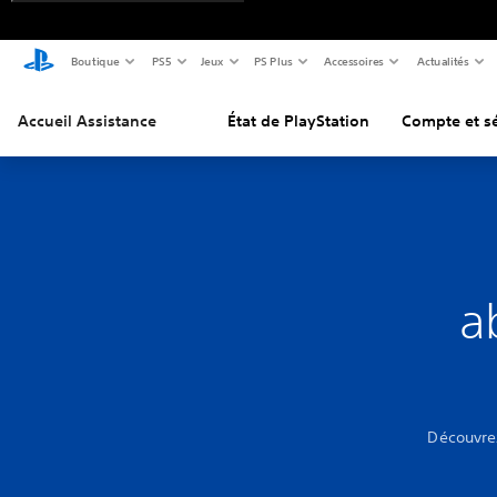
Boutique
PS5
Jeux
PS Plus
Accessoires
Actualités
Accueil Assistance
État de PlayStation
Compte et sé
a
Découvre