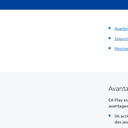
Avanta
Souscr
Résili
Avant
EA Play e
avantages
Un accè
des jeu