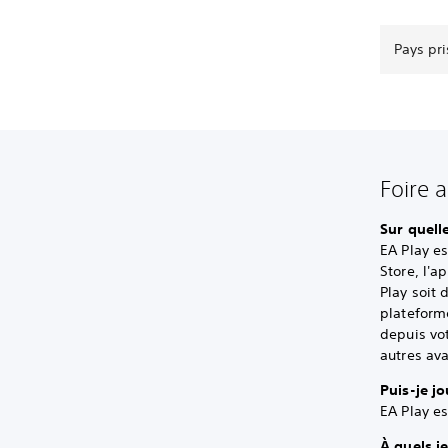
Pays pri
Foire 
Sur quell
EA Play es
Store, l'a
Play soit
plateform
depuis vot
autres av
Puis-je j
EA Play e
À quels je