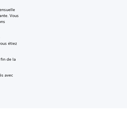
ensuelle
vante. Vous
ons
e
ous étiez
fin de la
és avec