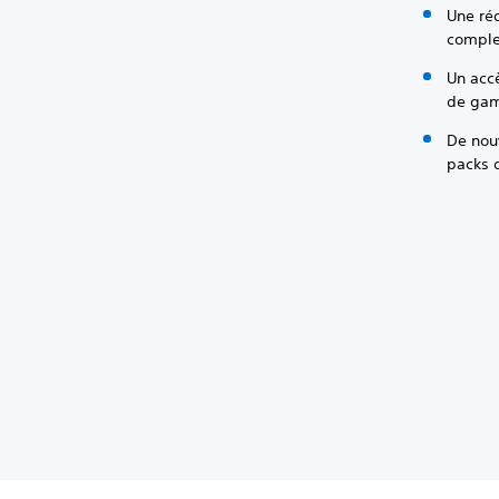
Une ré
complet
Un accè
de game
De nou
packs d