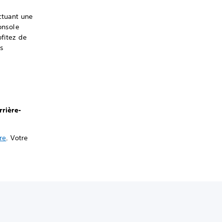
ctuant une
onsole
ofitez de
es
rrière-
re
. Votre