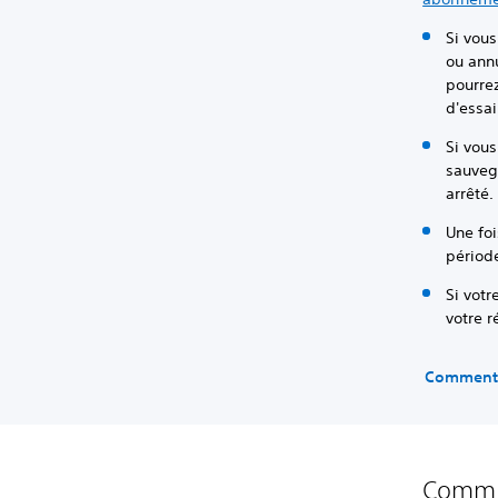
Si vous
ou annu
pourrez
d'essai
Si vous
sauveg
arrêté.
Une foi
périod
Si votr
votre r
Comment 
Commen