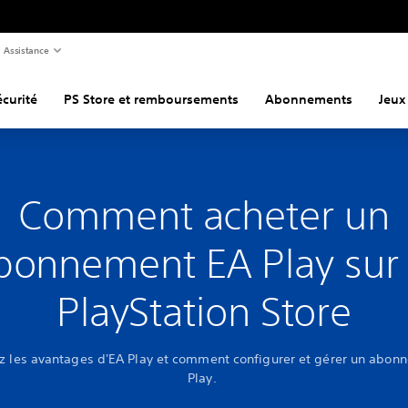
Assistance
curité
PS Store et remboursements
Abonnements
Jeux
Comment acheter un
bonnement EA Play sur 
PlayStation Store
z les avantages d'EA Play et comment configurer et gérer un abon
Play.