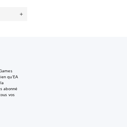
c Games
bien qu'EA
la
es abonné
tous vos