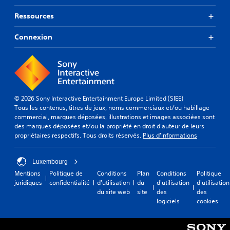
Ressources
Connexion
© 2026 Sony Interactive Entertainment Europe Limited (SIEE)
Tous les contenus, titres de jeux, noms commerciaux et/ou habillage
commercial, marques déposées, illustrations et images associées sont
des marques déposées et/ou la propriété en droit d'auteur de leurs
propriétaires respectifs. Tous droits réservés.
Plus d'informations
Luxembourg
Mentions
Politique de
Conditions
Plan
Conditions
Politique
juridiques
confidentialité
d'utilisation
du
d'utilisation
d'utilisation
du site web
site
des
des
logiciels
cookies