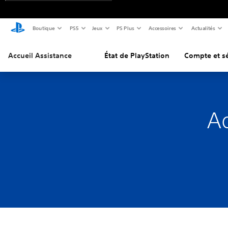
Boutique
PS5
Jeux
PS Plus
Accessoires
Actualités
Accueil Assistance
État de PlayStation
Compte et sé
Ad