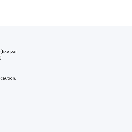
(fixé par
).
écaution.