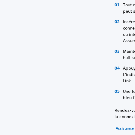
Tout d
peut s
Insére
connex
ou int
Assur
Maint
huit s
Appuy
L'indi
Link.
Une fo
bleu f
Rendez-vo
la connex
Assistance 