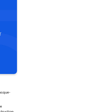
casque-
ne
struction