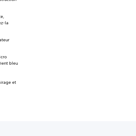
te,
ez-la
ateur
icro
vient bleu
irage et