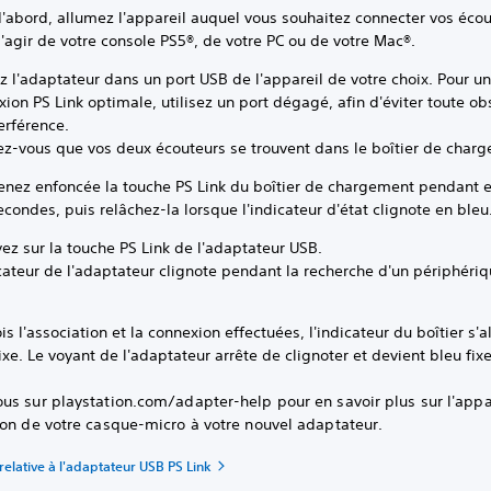
'abord, allumez l'appareil auquel vous souhaitez connecter vos écout
'agir de votre console PS5®, de votre PC ou de votre Mac®.
z l'adaptateur dans un port USB de l'appareil de votre choix. Pour u
ion PS Link optimale, utilisez un port dégagé, afin d'éviter toute ob
erférence.
ez-vous que vos deux écouteurs se trouvent dans le boîtier de char
enez enfoncée la touche PS Link du boîtier de chargement pendant e
econdes, puis relâchez-la lorsque l'indicateur d'état clignote en bleu
ez sur la touche PS Link de l'adaptateur USB.
cateur de l'adaptateur clignote pendant la recherche d'un périphéri
is l'association et la connexion effectuées, l'indicateur du boîtier s'
ixe. Le voyant de l'adaptateur arrête de clignoter et devient bleu fixe
us sur playstation.com/adapter-help pour en savoir plus sur l'appa
ion de votre casque-micro à votre nouvel adaptateur.
relative à l'adaptateur USB PS Link