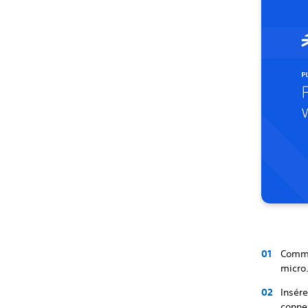
Comme
micro.
Insére
connex