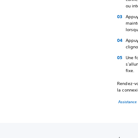
ou in
Appuye
maint
lorsq
Appuye
clign
Une fo
s'allu
fixe.
Rendez-vo
la connex
Assistance 