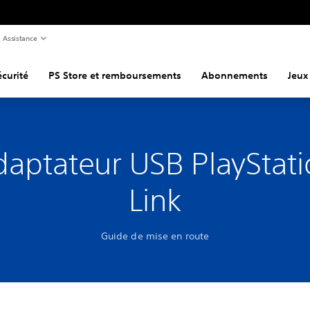
Assistance
curité
PS Store et remboursements
Abonnements
Jeux
aptateur USB PlayStati
Link
Guide de mise en route