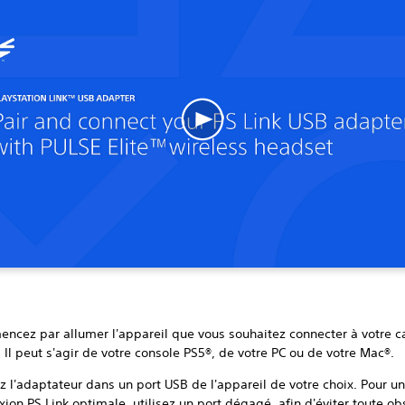
ncez par allumer l'appareil que vous souhaitez connecter à votre 
 Il peut s'agir de votre console PS5®, de votre PC ou de votre Mac®.
z l'adaptateur dans un port USB de l'appareil de votre choix. Pour u
ion PS Link optimale, utilisez un port dégagé, afin d'éviter toute ob