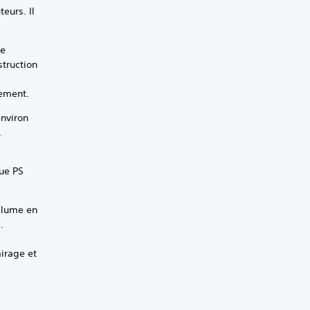
eurs. Il
ne
struction
gement.
nviron
.
que PS
allume en
.
irage et