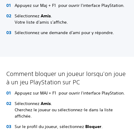
Appuyez sur Maj + F1 pour ouvrir l'interface PlayStation.
Sélectionnez
Amis
.
Votre liste d'amis s'affiche.
Sélectionnez une demande d'ami pour y répondre.
Comment bloquer un joueur lorsqu'on joue
à un jeu PlayStation sur PC
Appuyez sur MAJ + F1 pour ouvrir l'interface PlayStation.
Sélectionnez
Amis
.
Cherchez le joueur ou sélectionnez-le dans la liste
affichée.
Sur le profil du joueur, sélectionnez
Bloquer
.