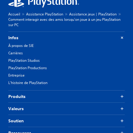
Accueil
Assistance PlayStation
Assistance jeux | PlayStation
Comment interagir avec des amis lorsqu'on joue à un jeu PlayStation
sur PC
Infos
À propos de SIE
Carrières
PlayStation Studios
PlayStation Productions
Entreprise
L'histoire de PlayStation
Produits
Valeurs
Soutien
Ressources