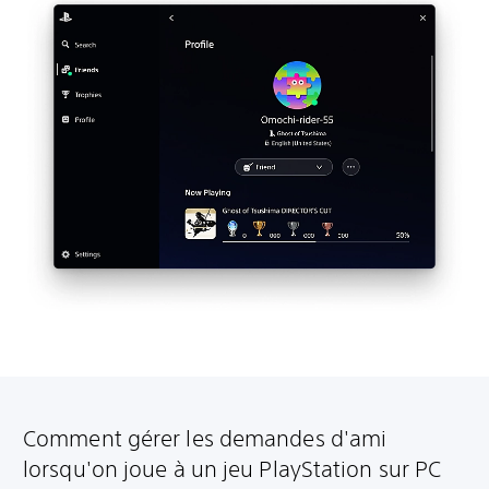
Comment gérer les demandes d'ami
lorsqu'on joue à un jeu PlayStation sur PC