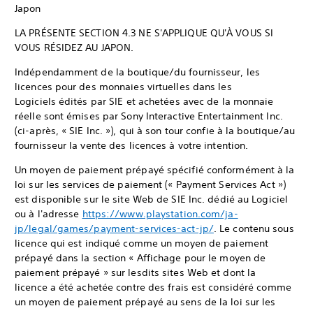
Japon
LA PRÉSENTE SECTION 4.3 NE S'APPLIQUE QU'À VOUS SI
VOUS RÉSIDEZ AU JAPON.
Indépendamment de la boutique/du fournisseur, les
licences pour des monnaies virtuelles dans les
Logiciels édités par SIE et achetées avec de la monnaie
réelle sont émises par Sony Interactive Entertainment Inc.
(ci-après, « SIE Inc. »), qui à son tour confie à la boutique/au
fournisseur la vente des licences à votre intention.
Un moyen de paiement prépayé spécifié conformément à la
loi sur les services de paiement (« Payment Services Act »)
est disponible sur le site Web de SIE Inc. dédié au Logiciel
ou à l'adresse
https://www.playstation.com/ja-
jp/legal/games/payment-services-act-jp/
. Le contenu sous
licence qui est indiqué comme un moyen de paiement
prépayé dans la section « Affichage pour le moyen de
paiement prépayé » sur lesdits sites Web et dont la
licence a été achetée contre des frais est considéré comme
un moyen de paiement prépayé au sens de la loi sur les