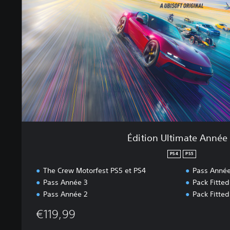
o
n
U
l
t
i
m
a
t
e
A
n
n
Édition Ultimate Année
é
e
PS4
PS5
The Crew Motorfest PS5 et PS4
Pass Année
3
Pass Année 3
Pack Fitte
Pass Année 2
Pack Fitted
€119,99