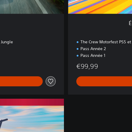
e
A
n
n
É
é
e
 Jungle
The Crew Motorfest PS5 et
2
Pass Année 2
Pass Année 1
€99,99