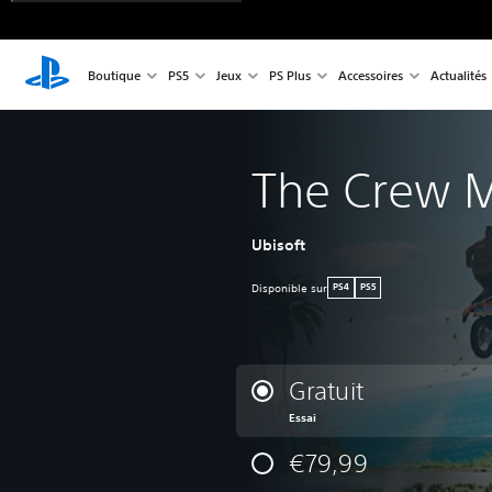
Boutique
PS5
Jeux
PS Plus
Accessoires
Actualités
The Crew M
Ubisoft
Disponible sur
PS4
PS5
Gratuit
Essai
€79,99