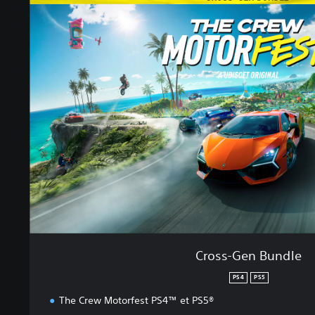
r
o
s
s
-
G
e
n
B
u
n
d
l
e
Cross-Gen Bundle
PS4
PS5
The Crew Motorfest PS4™ et PS5®