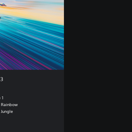
 3
 1
d Rainbow
 Jungle