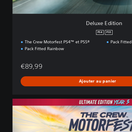
Deluxe Edition
PS4
PS5
The Crew Motorfest PS4™ et PS5®
Pack Fitted
Pack Fitted Rainbow
€89,99
Ajouter au panier
É
d
i
t
i