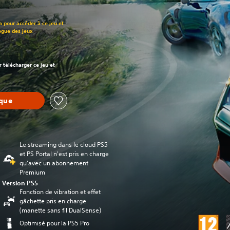
t au prix d'origine de €79,99
a pour accéder à ce jeu et
ogue des jeux
t au prix d'origine de €79,99
r télécharger ce jeu et
èque
Le streaming dans le cloud PS5
et PS Portal n'est pris en charge
qu'avec un abonnement
Premium
Version PS5
Fonction de vibration et effet
gâchette pris en charge
(manette sans fil DualSense)
Optimisé pour la PS5 Pro