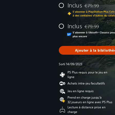
Inclus
€79,99
Remise par rappor
S'abonner à PlayStation Plus Extr
à des centaines d'autres du catal
Inclus
€79,99
Remise par rappor
S'abonner à Ubisoft+ Classics pou
plus encore
Ajouter à la biblioth
Sorti 14/09/2023
PS Plus requis pour le jeu en
ligne
Achats intra-jeu facultatifs
Jeu en ligne requis
Prend en charge jusqu'à
32 joueurs en ligne avec PS Plus
Lecture à distance prise en
charge