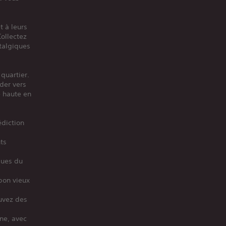
t à leurs
ollectez
stalgiques
quartier.
der vers
e haute en
édiction
nts
ques du
bon vieux
ouvez des
ne, avec