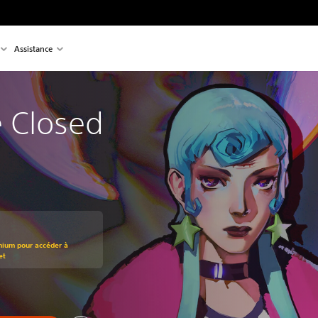
Assistance
e Closed
mium pour accéder à
et