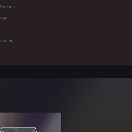
étection
pour
a
s soins