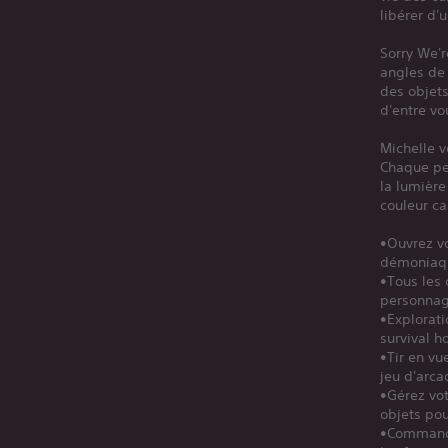
libérer d'
Sorry We'r
angles de
des objets
d'entre vo
Michelle v
Chaque pe
la lumière
couleur ca
•Ouvrez vo
démoniaqu
•Tous les 
personnage
•Explorati
survival h
•Tir en vu
jeu d'arca
•Gérez vot
objets pou
•Commandes