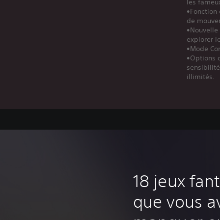
les fameux
•Fonction 
de mouvem
•Nouvelle 
explorer l
•Mode Cont
•Options d
sensibilit
illimités.
‎18 jeux fan
que vous a