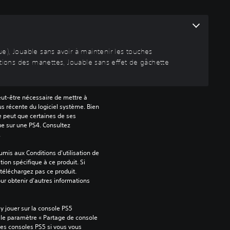
que), Jouable sans avoir à maintenir les touches
ions des manettes, Jouable sans effet de gâchette
peut-être nécessaire de mettre à 
us récente du logiciel système. Bien 
e peut que certaines de ses 
ue sur une PS4. Consultez 
.
mis aux Conditions d'utilisation de 
tion spécifique à ce produit. Si 
téléchargez pas ce produit. 
our obtenir d'autres informations 
 jouer sur la console PS5 
 le paramètre « Partage de console 
tres consoles PS5 si vous vous 