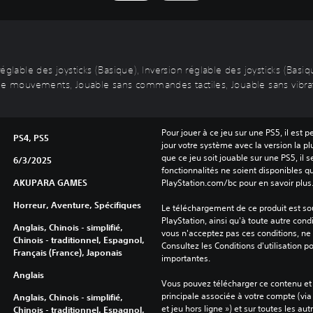
églable des joysticks (Basique), Inversion réglable des joysticks (Basi
 mouvements, Jouable sans commandes tactiles, Jouable sans vibrat
Pour jouer à ce jeu sur une PS5, il est 
PS4, PS5
jour votre système avec la version la pl
que ce jeu soit jouable sur une PS5, il s
6/3/2025
fonctionnalités ne soient disponibles q
AKUPARA GAMES
PlayStation.com/bc pour en savoir plus
Horreur, Aventure, Spécifiques
Le téléchargement de ce produit est sou
PlayStation, ainsi qu'à toute autre condi
Anglais, Chinois - simplifié,
vous n'acceptez pas ces conditions, ne 
Chinois - traditionnel, Espagnol,
Consultez les Conditions d'utilisation p
Français (France), Japonais
importantes.
Anglais
Vous pouvez télécharger ce contenu et y
principale associée à votre compte (via
Anglais, Chinois - simplifié,
et jeu hors ligne ») et sur toutes les au
Chinois - traditionnel, Espagnol,