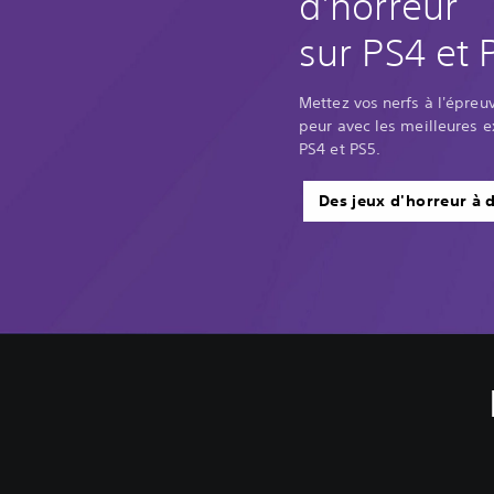
d'horreur
sur PS4 et 
Mettez vos nerfs à l'épreu
peur avec les meilleures e
PS4 et PS5.
Des jeux d'horreur à 
R
e
c
o