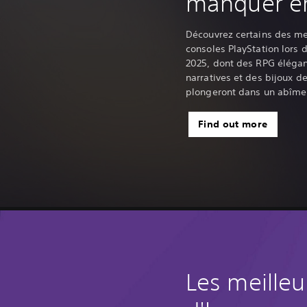
manquer e
Découvrez certains des mei
consoles PlayStation lors 
2025, dont des RPG élégan
narratives et des bijoux 
plongeront dans un abîme 
Find out more
Les meilleu