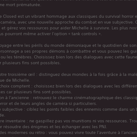
une mort prématurée.
e Closed est un vibrant hommage aux classiques du survival horror e
 caméra, avec une nouvelle approche du combat en vue subjective. C
 et gérez vos ressources pour aider Michelle à survivre. Les plus no
us pourront même activer l'option « tank controls ».
oyage entre les périls du monde démoniaque et le quotidien de son 
rsonnage a ses propres démons à combattre et vous pouvez les gui
 ou les ténèbres. Choisissez bien lors des dialogues avec cette faun
r plusieurs fins sont possibles.
tre troisième œil : distinguez deux mondes à la fois grâce à la mal
e de Michelle.
choix comptent : choisissez bien lors des dialogues avec les différe
s car plusieurs fins sont possibles.
on à l'ancienne : retrouvez le charme cinématographique des classi
orror et de leurs angles de caméra si particuliers.
e subjective : ciblez les points faibles des ennemis comme dans un 
de.
re inventaire : ne gaspillez pas vos munitions ni vos ressources. Tr
r résoudre des énigmes et les échanger avec les PNJ.
 modernes ou rétro : vous pouvez vivre toute l'aventure à l'ancien