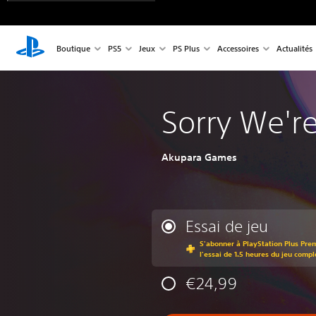
Boutique
PS5
Jeux
PS Plus
Accessoires
Actualités
Sorry We'r
Akupara Games
Essai de jeu
S'abonner à PlayStation Plus Pre
l'essai de 1.5 heures du jeu compl
€24,99