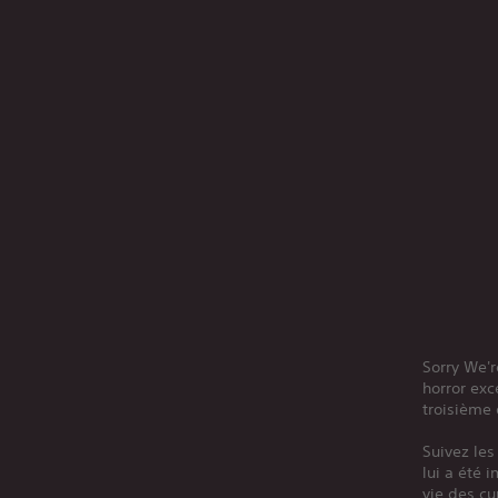
Sorry We'r
horror exc
troisième 
Suivez les
lui a été 
vie des cu