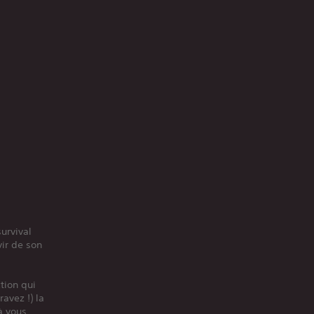
urvival
vir de son
ction qui
avez !) la
à vous