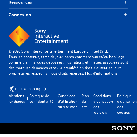
Ressources
Connexion
© 2026 Sony Interactive Entertainment Europe Limited (SIEE)
Tous les contenus, titres de jeux, noms commerciaux et/ou habillage
commercial, marques déposées, illustrations et images associées sont
des marques déposées et/ou la propriété en droit d'auteur de leurs
propriétaires respectifs. Tous droits réservés.
Plus d'informations
Luxembourg
Mentions
Politique de
Conditions
Plan
Conditions
Politique
juridiques
confidentialité
d'utilisation
du
d'utilisation
d'utilisation
du site web
site
des
des
logiciels
cookies