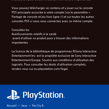
i
l
u
a
e
e
b
s
c
Vous pouvez télécharger ce contenu et y jouer sur la console 
r
m
i
-
a
PS5 principale associée à votre compte (via le paramètre « 
l
e
l
t
m
Partage de console et jeu hors ligne ») et sur toutes les autres 
a
n
i
i
é
consoles PS5 si vous vous connectez avec ce même compte.
s
t
t
t
r
o
d
r
a
Consultez les 
é
r
i
é
Avertissements relatifs à la santé
q
t
r
f
s
 avant d'utiliser ce produit pour y trouver des informations 
u
i
é
f
.
importantes.
i
e
g
é
s
a
r
l
La licence de la bibliothèque de programmes ©Sony Interactive 
o
u
S
e
a
Entertainment Inc. est la propriété exclusive de Sony Interactive 
n
d
n
o
b
Entertainment Europe. Soumis aux conditions d’utilisation des 
t
i
t
u
l
logiciels. Pour consulter les droits d’utilisation complets, 
s
o
s
s
rendez-vous sur eu.playstation.com/legal.
e
u
d
t
-
s
d
e
y
t
c
m
e
p
e
i
a
s
e
p
n
t
j
s
t
i
r
d
o
i
è
e
e
y
b
r
r
s
s
l
e
Accueil
Jeux
Far Cry 6
e
é
t
e