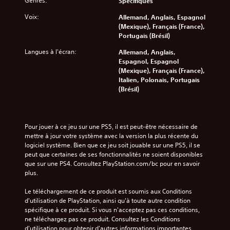
s
Genres:
Spécifiques
i
a
s
u
m
l
c
g
m
Voix:
Allemand, Anglais, Espagnol
e
d
e
u
e
o
(Mexique), Français (France),
d
s
i
l
s
u
Portugais (Brésil)
e
c
t
o
p
v
t
o
é
3
r
Langues à l'écran:
Allemand, Anglais,
e
e
m
o
D
i
Espagnol, Espagnol
m
x
m
u
n
(Mexique), Français (France),
e
V
t
a
a
c
Italien, Polonais, Portugais
n
o
e
n
c
i
(Brésil)
t
u
.
d
t
p
s
s
e
i
a
e
p
s
v
u
t
o
d
e
x
l
Pour jouer à ce jeu sur une PS5, il est peut-être nécessaire de 
u
u
r
d
e
mettre à jour votre système avec la version la plus récente du 
v
j
i
u
s
logiciel système. Bien que ce jeu soit jouable sur une PS5, il se 
e
e
n
j
e
peut que certaines de ses fonctionnalités ne soient disponibles 
z
u
d
e
f
que sur une PS4. Consultez PlayStation.com/bc pour en savoir 
p
.
i
u
f
plus.
a
v
s
e
r
i
o
S
t
Le téléchargement de ce produit est soumis aux Conditions 
a
d
n
s
d'utilisation de PlayStation, ainsi qu'à toute autre condition 
e
m
u
t
d
spécifique à ce produit. Si vous n'acceptez pas ces conditions, 
é
n
e
s
e
ne téléchargez pas ce produit. Consultez les Conditions 
t
s
l
o
l
d'utilisation pour obtenir d'autres informations importantes.
r