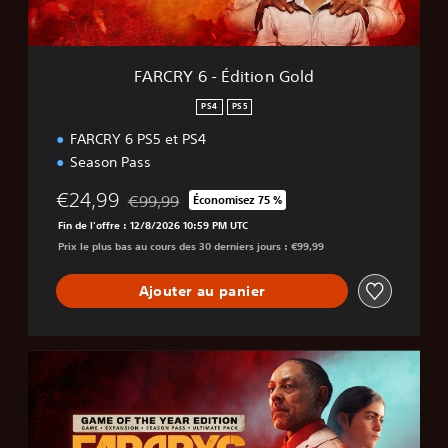
d
i
t
i
FARCRY 6 - Édition Gold
o
n
PS4
PS5
G
FARCRY 6 PS5 et PS4
o
l
Season Pass
d
€24,99
€99,99
Économisez 75 %
Remise par rapport au prix d'origine de €99,99
Fin de l'offre : 12/8/2026 10:59 PM UTC
Prix le plus bas au cours des 30 derniers jours : €99,99
Ajouter au panier
G
a
m
e
o