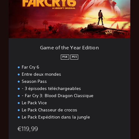
f
t
h
e
Y
e
a
r
Game of the Year Edition
E
d
PS4
PS5
i
Far Cry 6
t
i
Entre deux mondes
o
Season Pass
n
- 3 épisodes téléchargeables
- Far Cry 3: Blood Dragon Classique
Le Pack Vice
Le Pack Chasseur de crocos
Le Pack Expédition dans la jungle
€119,99