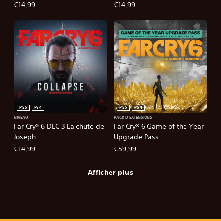
€14,99
€14,99
PS5
PS4
PS5
PS4
NIVEAU
PACK D'EXTENSIONS
Far Cry® 6 DLC 3 La chute de
Far Cry® 6 Game of the Year
Joseph
Upgrade Pass
€14,99
€59,99
Afficher plus