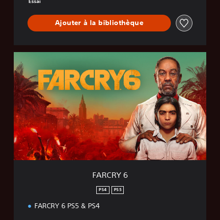
Essai
Ajouter à la bibliothèque
F
A
R
C
R
Y
6
FARCRY 6
PS4
PS5
FARCRY 6 PS5 & PS4