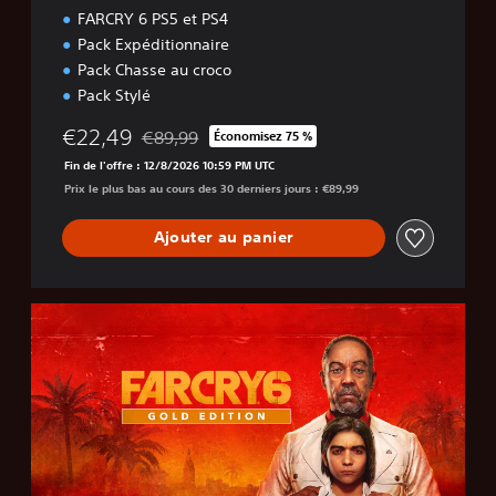
FARCRY 6 PS5 et PS4
e
l
Pack Expéditionnaire
u
Pack Chasse au croco
x
Pack Stylé
e
€22,49
€89,99
Économisez 75 %
Remise par rapport au prix d'origine de €89,99
Fin de l'offre : 12/8/2026 10:59 PM UTC
Prix le plus bas au cours des 30 derniers jours : €89,99
Ajouter au panier
F
A
R
C
R
Y
6
-
É