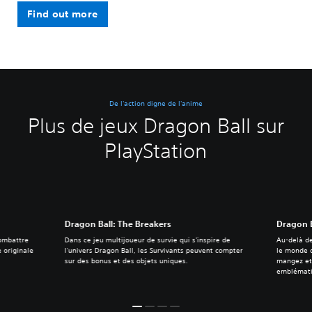
Find out more
De l'action digne de l'anime
Plus de jeux Dragon Ball sur
PlayStation
Dragon Ball: The Breakers
Dragon B
combattre
Dans ce jeu multijoueur de survie qui s'inspire de
Au-delà de
e originale
l'univers Dragon Ball, les Survivants peuvent compter
le monde d
sur des bonus et des objets uniques.
mangez et
emblémati