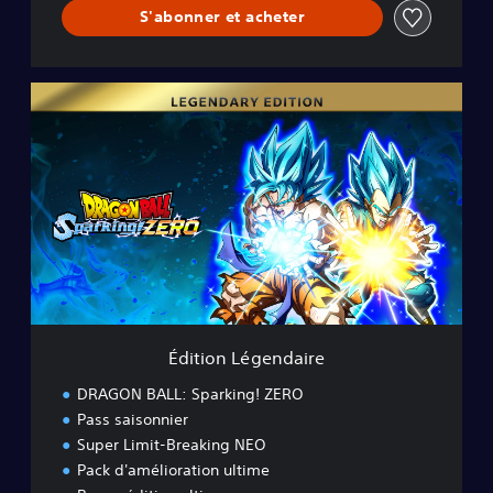
S'abonner et acheter
É
d
i
t
i
o
n
L
é
g
e
n
d
Édition Légendaire
a
i
DRAGON BALL: Sparking! ZERO
r
Pass saisonnier
e
Super Limit-Breaking NEO
Pack d'amélioration ultime