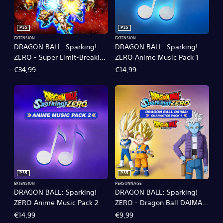
PS5
PS5
EXTENSION
EXTENSION
DRAGON BALL: Sparking!
DRAGON BALL: Sparking!
ZERO - Super Limit-Breaking
ZERO Anime Music Pack 1
NEO
€34,99
€14,99
PS5
PS5
EXTENSION
PERSONNAGE
DRAGON BALL: Sparking!
DRAGON BALL: Sparking!
ZERO Anime Music Pack 2
ZERO - Dragon Ball DAIMA:
Character Pack 1
€14,99
€9,99