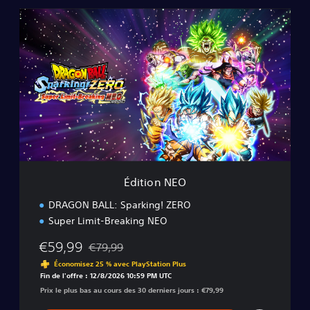
É
d
i
t
i
o
n
N
E
O
Édition NEO
DRAGON BALL: Sparking! ZERO
Super Limit-Breaking NEO
€59,99
€79,99
Remise par rapport au prix d'origine de €79,99
Économisez 25 % avec PlayStation Plus
Fin de l'offre : 12/8/2026 10:59 PM UTC
Prix le plus bas au cours des 30 derniers jours : €79,99