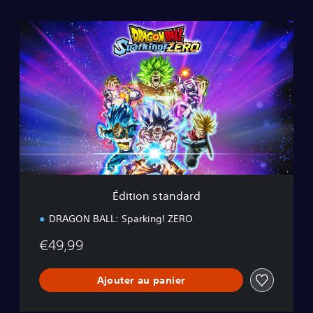
É
d
i
t
i
o
n
s
t
a
n
d
a
Édition standard
r
d
DRAGON BALL: Sparking! ZERO
€49,99
Ajouter au panier