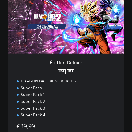
i
t
i
o
n
D
e
l
u
x
e
Édition Deluxe
PS4
PS5
DRAGON BALL XENOVERSE 2
Super Pass
Super Pack 1
Super Pack 2
Super Pack 3
Super Pack 4
€39,99