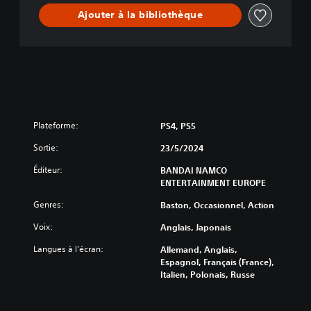
2
Ajouter à la bibliothèque
L
i
t
e
Plateforme:
PS4, PS5
Sortie:
23/5/2024
Éditeur:
BANDAI NAMCO
ENTERTAINMENT EUROPE
Genres:
Baston, Occasionnel, Action
Voix:
Anglais, Japonais
Langues à l'écran:
Allemand, Anglais,
Espagnol, Français (France),
Italien, Polonais, Russe