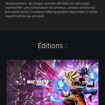
*Avertissement : les images animées affichées sur cette page
représentent une combinaison de contenus, certains d'entre eux
font partie de DLC (contenus téléchargeables) disponibles à l'achat
séparément du jeu principal.
Éditions :
S
t
a
n
d
a
r
d
E
d