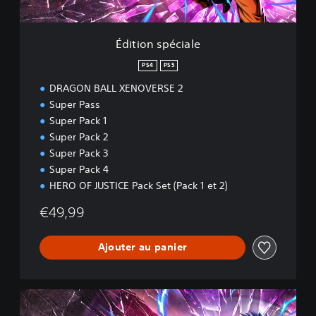
c
i
a
Édition spéciale
l
e
PS4
PS5
DRAGON BALL XENOVERSE 2
Super Pass
Super Pack 1
Super Pack 2
Super Pack 3
Super Pack 4
HERO OF JUSTICE Pack Set (Pack 1 et 2)
€49,99
Ajouter au panier
É
d