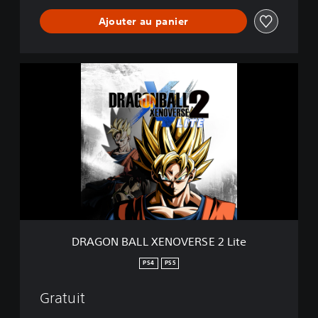
Ajouter au panier
D
R
A
G
O
N
B
A
L
L
X
E
N
DRAGON BALL XENOVERSE 2 Lite
O
V
PS4
PS5
E
R
Gratuit
S
E