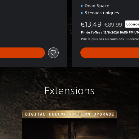
x
Dead Space
e
3 tenues uniques
€13,49
€89,99
Économ
Remise par rappo
Fin de l'offre : 12/8/2026 10:59 PM UT
Prix le plus bas au cours des 30 dernie
Extensions