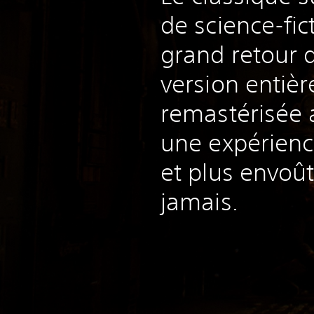
de science-fic
grand retour 
version entiè
remastérisée a
une expérienc
et plus envoû
jamais.