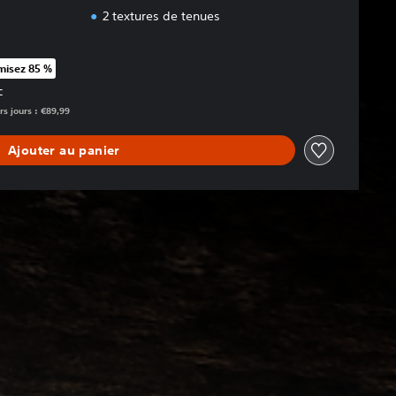
2 textures de tenues
isez 85 %
rt au prix d'origine de €89,99
C
rs jours : €89,99
Ajouter au panier