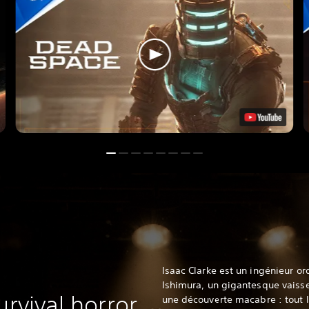
Isaac Clarke est un ingénieur or
Ishimura, un gigantesque vaissea
urvival horror
une découverte macabre : tout 