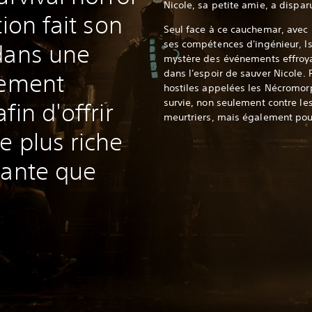
Nicole, sa petite amie, a dispar
tion fait son
Seul face à ce cauchemar, avec 
ses compétences d'ingénieur, Is
dans une
mystère des événements effroyab
dans l'espoir de sauver Nicole. 
rement
hostiles appelées les Nécromorp
survie, non seulement contre le
fin d'offrir
meurtriers, mais également pou
e plus riche
tante que