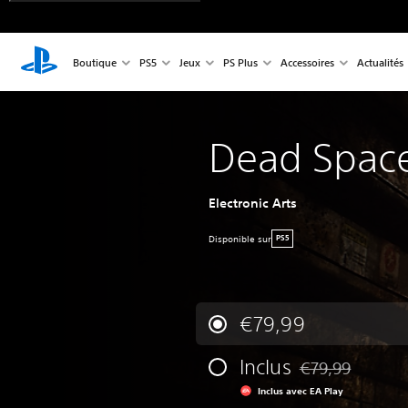
Boutique
PS5
Jeux
PS Plus
Accessoires
Actualités
Dead Spac
Electronic Arts
Disponible sur
PS5
€79,99
Inclus
€79,99
Remise par rappor
Inclus avec EA Play