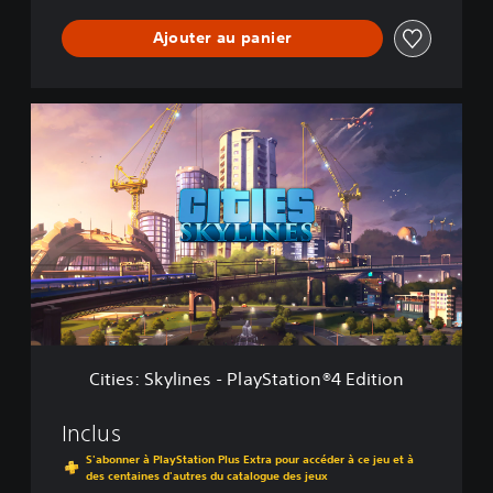
r
Ajouter au panier
e
m
i
u
C
m
i
E
t
d
i
i
e
t
s
i
:
o
S
n
k
2
y
l
i
n
Cities: Skylines - PlayStation®4 Edition
e
s
-
Inclus
P
S'abonner à PlayStation Plus Extra pour accéder à ce jeu et à
l
des centaines d'autres du catalogue des jeux
a