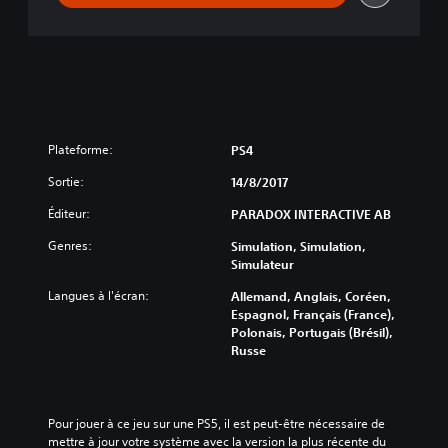
o
r
'
s
E
d
i
t
Plateforme:
PS4
i
Sortie:
o
14/8/2017
n
Éditeur:
PARADOX INTERACTIVE AB
Genres:
Simulation, Simulation,
Simulateur
Langues à l'écran:
Allemand, Anglais, Coréen,
Espagnol, Français (France),
Polonais, Portugais (Brésil),
Russe
Pour jouer à ce jeu sur une PS5, il est peut-être nécessaire de 
mettre à jour votre système avec la version la plus récente du 