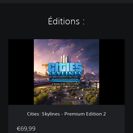
Éditions :
C
i
t
i
e
s
:
S
k
y
l
i
n
Cities: Skylines - Premium Edition 2
e
s
-
€69,99
P