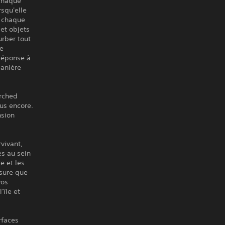
chaque
rsqu'elle
ù chaque
 et objets
urber tout
se
 réponse à
manière
orched
lus encore.
nsion
vivant,
es au sein
e et les
esure que
vos
'île et
rfaces