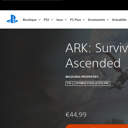
Boutique
PS5
Jeux
PS Plus
Accessoires
Actualités
ARK: Surviv
Ascended
WILDCARD PROPERTIES
PS5
OPTIMISÉ POUR LA PS5 PRO
€44,99