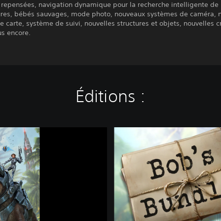
r repensées, navigation dynamique pour la recherche intelligente de l
ures, bébés sauvages, mode photo, nouveaux systèmes de caméra, 
 carte, système de suivi, nouvelles structures et objets, nouvelles c
us encore.
Éditions :
A
R
K
:
B
o
b
'
s