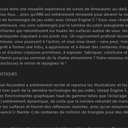
ssez dans une nouvelle expérience de survie de dinosaures au-delà
plus fous… alors qu'ARK est entièrement réinventé pour devenir la no
 de technologie de jeu vidéo avec Unreal Engine 5 ! Vous vous réveil
stérieuse, vos sens submergés par la lumière du soleil aveuglante e
rillantes qui rebondissent sur toutes les surfaces autour de vous, le
verdoyante clapotant à vos pieds nus. Un rugissement profond réson
meuse, vous poussant à l'action, et vous vous levez – sans peur, mais
prêt à former une tribu, à apprivoiser et à élever des centaines d'e
 et d'autres créatures primitives, à explorer, fabriquer, construire e
 chemin jusqu'au sommet de la chaîne alimentaire ? Votre nouveau 
anchissez le miroir et rejoignez-le !
ISTIQUES
val Ascended a entièrement recréé et repensé les illustrations et l
 tirer parti de la dernière technologie de jeu vidéo, Unreal Engine 5,
des fonctionnalités graphiques haut de gamme telles que l'éclairage
») entièrement dynamique, de sorte que la lumière rebondit de mani
ur les surfaces et fournit des réflexions réalistes, ainsi qu'un streami
vancé (« Nanite ») de centaines de millions de triangles pour des dé