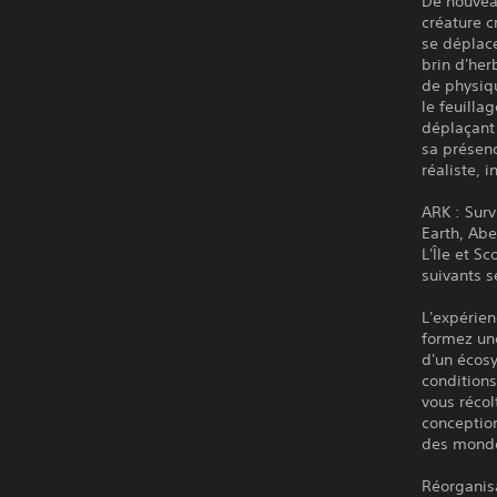
De nouvea
créature c
se déplace
brin d'her
de physiqu
le feuilla
déplaçant 
sa présen
réaliste, 
ARK : Surv
Earth, Abe
L'Île et S
suivants s
L'expérien
formez une
d'un écosy
condition
vous récol
conception
des monde
Réorganisa