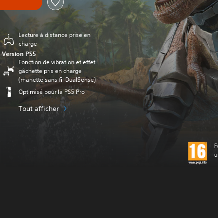
Lecture à distance prise en
charge
Version PS5
Fonction de vibration et effet
gâchette pris en charge
(manette sans fil DualSense)
Optimisé pour la PS5 Pro
Tout afficher
F
u