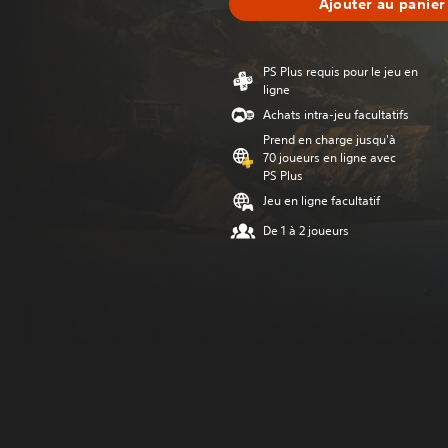
Ajouter au panier
PS Plus requis pour le jeu en
ligne
Achats intra-jeu facultatifs
Prend en charge jusqu'à
70 joueurs en ligne avec
PS Plus
Jeu en ligne facultatif
De 1 à 2 joueurs