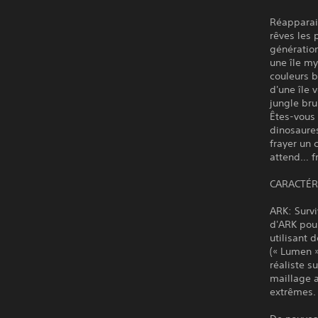
Réapparai
rêves les 
génération
une île my
couleurs b
d'une île 
jungle bru
Êtes-vous 
dinosaures
frayer un
attend… fr
CARACTÉR
ARK: Survi
d'ARK pour
utilisant 
(« Lumen 
réaliste s
maillage a
extrêmes.