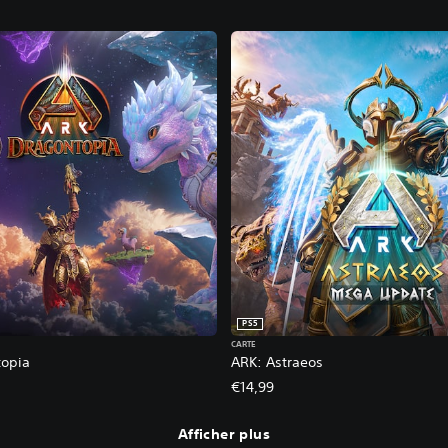
PS5
CARTE
topia
ARK: Astraeos
€14,99
Afficher plus