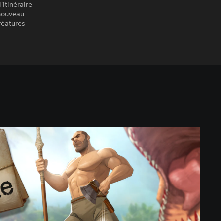
'itinéraire
nouveau
réatures