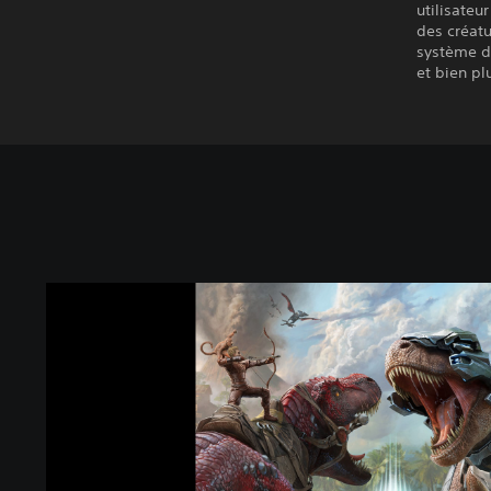
utilisateu
des créat
système de
et bien pl
A
R
K
:
S
u
r
v
i