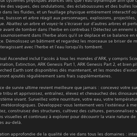
ux systèmes physiques avancés tels que l'eau dynamique afin que 
rée des vagues, des ondulations, des éclaboussures et des bulles lo
 dans les fluides, et un feuillage physique entièrement interactif o
be, buisson et arbre réagit aux personnages, explosions, projectiles,
e. Abattez un arbre et voyez-le s'écraser sur d'autres arbres et pert
ge avant de tomber dans l'herbe en contrebas ! Détectez un ennemi 
sournoisement dans l'herbe alors qu'il se déplace et se balance en
ce. Démolissez un bâtiment et regardez les morceaux se briser de 
interagissant avec l'herbe et l'eau lorsqu'ils tombent.
ival Ascended inclut l’accès à tous les mondes d’ARK, y compris Sc
rration, Extinction, ARK Genesis Part 1, ARK Genesis Part 2, et bien p
corched Earth sont disponibles dès maintenant, et les mondes d'exte
eront ajoutés régulièrement sans frais supplémentaires.
ce de survie ultime revient meilleure que jamais : concevez votre sur
 tribu et apprivoisez, entraînez, élevez et chevauchez des dinosaur
stème vivant. Surveillez votre nourriture, votre eau, votre températur
s météorologiques. Développez-vous lentement vers l'extérieur à m
tez, construisez des structures, cultivez des cultures, personnalisez 
s visuelles et continuez à explorer pour découvrir la vraie nature de l
s au-delà.
tion approfondie de la qualité de vie dans tous les domaines : inte