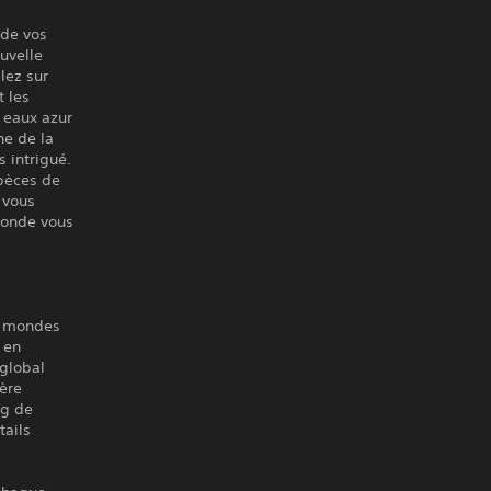
 de vos
uvelle
lez sur
t les
s eaux azur
ne de la
 intrigué.
spèces de
t vous
monde vous
es mondes
 en
 global
ère
ng de
tails