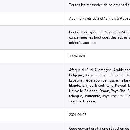
Toutes les méthodes de paiement dis
Abonnements de 3 et 12 mois à PlaySt
Boutique du système PlayStation®4 et 
concernées les boutiques des autres s
intégrés aux jeux.
2021-01-11.
Afrique du Sud, Allemagne, Arabie saou
Belgique, Bulgarie, Chypre, Croatie, D
Espagne, Fédération de Russie, Finland
Irlande, Islande, Israël, Italie, Koweï
Nouvelle-Zélande, Oman, Pays-Bas, Po
tchèque, Roumanie, Royaume-Uni, Slov
Turquie, Ukraine.
2021-01-05.
Code ouvrant droit à une réduction de