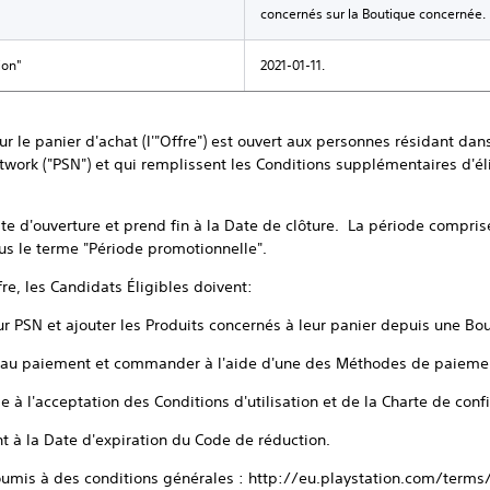
concernés sur la Boutique concernée.
ion"
2021-01-11.
r le panier d'achat (l'"Offre") est ouvert aux personnes résidant dans 
ork ("PSN") et qui remplissent les Conditions supplémentaires d'élig
te d'ouverture et prend fin à la Date de clôture. La période comprise
us le terme "Période promotionnelle".
fre, les Candidats Éligibles doivent:
r PSN et ajouter les Produits concernés à leur panier depuis une Bo
on au paiement et commander à l'aide d'une des Méthodes de paiemen
e à l'acceptation des Conditions d'utilisation et de la Charte de conf
t à la Date d'expiration du Code de réduction.
oumis à des conditions générales : http://eu.playstation.com/term