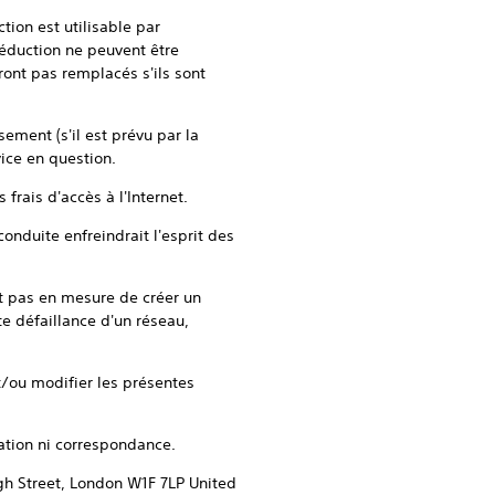
ion est utilisable par
éduction ne peuvent être
ont pas remplacés s'ils sont
ement (s'il est prévu par la
ice en question.
frais d'accès à l'Internet.
conduite enfreindrait l'esprit des
it pas en mesure de créer un
te défaillance d'un réseau,
et/ou modifier les présentes
station ni correspondance.
ugh Street, London W1F 7LP United