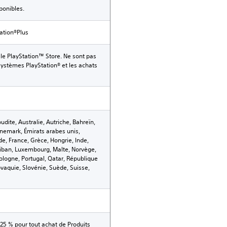
ponibles.
ation®Plus
le PlayStation™ Store. Ne sont pas
ystèmes PlayStation® et les achats
dite, Australie, Autriche, Bahreïn,
anemark, Émirats arabes unis,
e, France, Grèce, Hongrie, Inde,
t, Liban, Luxembourg, Malte, Norvège,
logne, Portugal, Qatar, République
aquie, Slovénie, Suède, Suisse,
 25 % pour tout achat de Produits