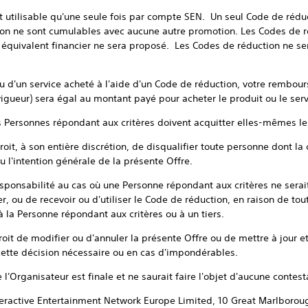
 utilisable qu'une seule fois par compte SEN. Un seul Code de réduct
ion ne sont cumulables avec aucune autre promotion. Les Codes de r
quivalent financier ne sera proposé. Les Codes de réduction ne ser
ou d'un service acheté à l'aide d'un Code de réduction, votre rembours
gueur) sera égal au montant payé pour acheter le produit ou le serv
s Personnes répondant aux critères doivent acquitter elles-mêmes les 
roit, à son entière discrétion, de disqualifier toute personne dont la 
 l'intention générale de la présente Offre.
responsabilité au cas où une Personne répondant aux critères ne sera
, ou de recevoir ou d'utiliser le Code de réduction, en raison de tou
à la Personne répondant aux critères ou à un tiers.
droit de modifier ou d'annuler la présente Offre ou de mettre à jour 
 cette décision nécessaire ou en cas d'impondérables.
de l'Organisateur est finale et ne saurait faire l'objet d'aucune conte
Interactive Entertainment Network Europe Limited, 10 Great Marlboro