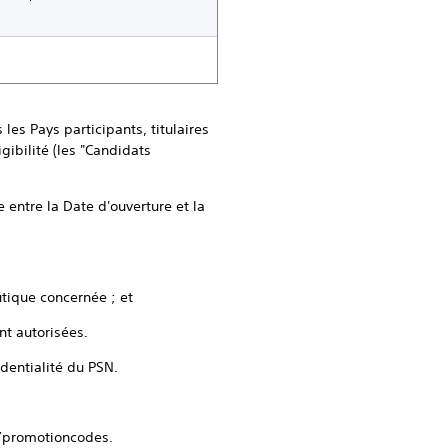
les Pays participants, titulaires
ibilité (les "Candidats
 entre la Date d'ouverture et la
utique concernée ; et
t autorisées.
identialité du PSN.
s/promotioncodes.