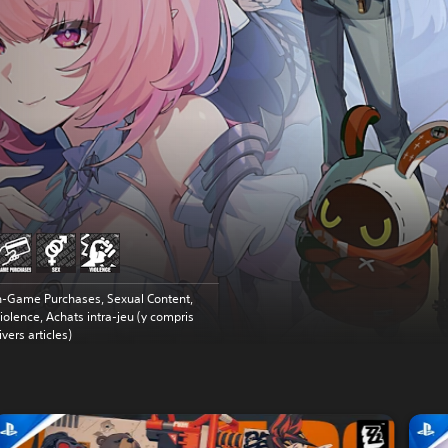
n-Game Purchases, Sexual Content,
iolence, Achats intra-jeu (y compris
ivers articles)