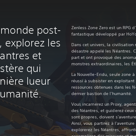
 monde post-
Zenless Zone Zero est un RPG d
fantastique développé par HoY
 explorez les
Dans cet univers, la civilisatio
désastre appelé les Néantres. 
antres et
part et ont provoqué des anomal
monstres extraordinaires, les É
stère qui
La Nouvelle-Eridu, seule zone à 
nière lueur
réussi à subsister en exploitant
ressources obtenues dans les Né
humanité.
dernier bastion de l'humanité.
Vous incarnerez un Proxy, agent 
des Néantres, et guiderez ceux q
sont propres, doivent s'aventur
Ainsi, vous partirez à l'aventu
explorerez les Néantres, affron
accomplirez des missions et met