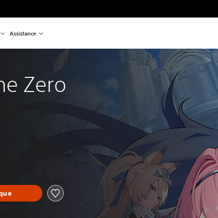
Assistance
ne Zero
èque