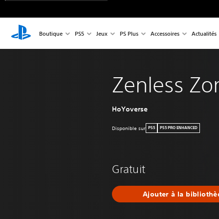
Boutique
PS5
Jeux
PS Plus
Accessoires
Actualités
Zenless Zo
HoYoverse
Disponible sur
PS5
PS5 PRO ENHANCED
Gratuit
Ajouter à la biblioth