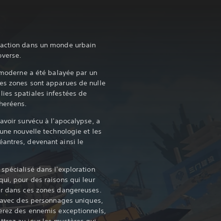
'action dans un monde urbain
overse.
n moderne a été balayée par un
Ces zones sont apparues de nulle
ies spatiales infestées de
theréens.
avoir survécu à l'apocalypse, a
 une nouvelle technologie et les
antres, devenant ainsi le
spécialisé dans l'exploration
ui, pour des raisons qui leur
er dans ces zones dangereuses.
re avec des personnages uniques,
terez des ennemis exceptionnels,
trez au jour les mystères qui