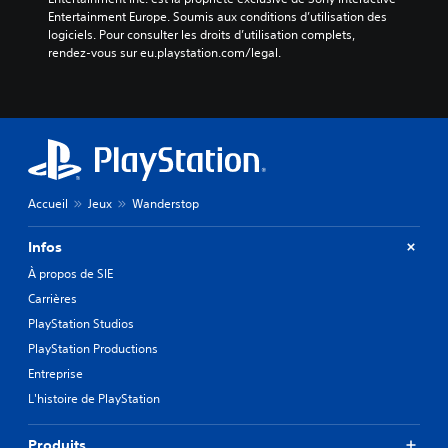
Entertainment Europe. Soumis aux conditions d’utilisation des 
logiciels. Pour consulter les droits d’utilisation complets, 
rendez-vous sur eu.playstation.com/legal.
Accueil
Jeux
Wanderstop
Infos
À propos de SIE
Carrières
PlayStation Studios
PlayStation Productions
Entreprise
L'histoire de PlayStation
Produits