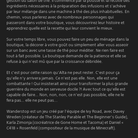
gestion du salon de thé. Il commence par la pousse et la récolte des
ingrédients nécessaires à la préparation des infusions et s’achève
par leur mélange dans une machine à thé des plus inhabituelles. En
chemin, vous parlerez avec de nombreux personnages qui
passeront dans votre boutique, vous découvrirez leur histoire et
apprendrez quelle est la recette qui leur convient le mieux.
Sur votre temps libre, vous pouvez faire un peu de ménage dans la
boutique, la décorer à votre goût ou simplement aller vous asseoir
sur un banc avec une tasse de thé pour méditer. Ne rien faire est
tout à fait possible. La boutique demande de la patience et elle se
refuse à qui n’est mû que par la croissance débridée.
Et c’est pour cette raison qu’Alta ne peut rester. C’est pour ça
qu’elle n’y arrivera jamais. Ce n’est pas elle. Non, elle est une
combattante ! Qui insisterait ainsi pour transformer la plus grande
guerrière du monde en serveuse docile ?! Avec tout ce qu’elle est
capable de faire… Non, non, non, ce n’est pas possible, elle ne le
fera pas… elle ne peut pas...
Wanderstop est un jeu créé par l’équipe de Ivy Road, avec Davey
Wreden (créateur de The Stanley Parable et The Beginner’s Guide),
Karla Zimonja (cocréatrice de Gone Home et Tacoma) et Daniel «
C418 » Rosenfeld (compositeur de la musique de Minecraft).