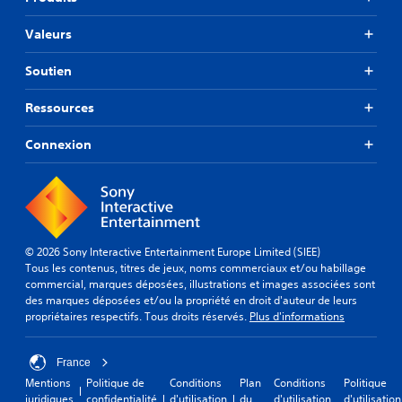
Valeurs
Soutien
Ressources
Connexion
© 2026 Sony Interactive Entertainment Europe Limited (SIEE)
Tous les contenus, titres de jeux, noms commerciaux et/ou habillage
commercial, marques déposées, illustrations et images associées sont
des marques déposées et/ou la propriété en droit d'auteur de leurs
propriétaires respectifs. Tous droits réservés.
Plus d'informations
France
Mentions
Politique de
Conditions
Plan
Conditions
Politique
juridiques
confidentialité
d'utilisation
du
d'utilisation
d'utilisation