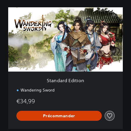
S
t
a
n
d
a
r
d
E
d
i
t
i
Standard Edition
o
n
Wandering Sword
€34,99
Précommander