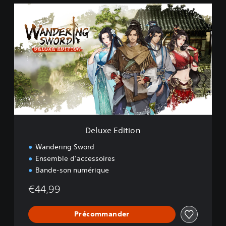
D
e
l
u
x
e
E
d
i
t
i
o
n
Deluxe Edition
Wandering Sword
Ensemble d’accessoires
Bande-son numérique
€44,99
Précommander