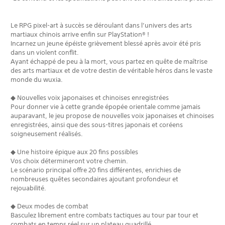
Le RPG pixel-art à succès se déroulant dans l’univers des arts
martiaux chinois arrive enfin sur PlayStation® !
Incarnez un jeune épéiste grièvement blessé après avoir été pris
dans un violent conflit.
Ayant échappé de peu à la mort, vous partez en quête de maîtrise
des arts martiaux et de votre destin de véritable héros dans le vaste
monde du wuxia.
◆ Nouvelles voix japonaises et chinoises enregistrées
Pour donner vie à cette grande épopée orientale comme jamais
auparavant, le jeu propose de nouvelles voix japonaises et chinoises
enregistrées, ainsi que des sous-titres japonais et coréens
soigneusement réalisés.
◆ Une histoire épique aux 20 fins possibles
Vos choix détermineront votre chemin.
Le scénario principal offre 20 fins différentes, enrichies de
nombreuses quêtes secondaires ajoutant profondeur et
rejouabilité.
◆ Deux modes de combat
Basculez librement entre combats tactiques au tour par tour et
combats en temps réel sur un plateau quadrillé.