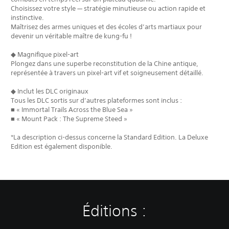
Choisissez votre style — stratégie minutieuse ou action rapide et
instinctive.
Maîtrisez des armes uniques et des écoles d’arts martiaux pour
devenir un véritable maître de kung-fu !
◆ Magnifique pixel-art
Plongez dans une superbe reconstitution de la Chine antique,
représentée à travers un pixel-art vif et soigneusement détaillé.
◆ Inclut les DLC originaux
Tous les DLC sortis sur d’autres plateformes sont inclus :
■ « Immortal Trails Across the Blue Sea »
■ « Mount Pack : The Supreme Steed »
*La description ci-dessus concerne la Standard Edition. La Deluxe
Edition est également disponible.
Éditions :