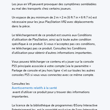
n
Les jeux en VR peuvent provoquer des symptômes semblables 
e
J
t
au mal des transports chez certains joueurs.
n
o
i
t
q
u
Un espace de jeu minimum de 2 m × 2 m (6 ft 7 in × 6 ft 7 in) est 
.
u
a
nécessaire pour les jeux PlayStation VR2 avec déplacements 
e
b
dans la pièce.
s
l
M
u
e
o
Le téléchargement de ce produit est soumis aux Conditions 
r
s
d
d'utilisation de PlayStation, ainsi qu'à toute autre condition 
c
a
e
spécifique à ce produit. Si vous n'acceptez pas ces conditions, 
h
ne téléchargez pas ce produit. Consultez les Conditions 
n
E
a
d'utilisation pour obtenir d'autres informations importantes.
s
n
q
u
a
t
Vous pouvez télécharger ce contenu et y jouer sur la console 
e
v
r
PS5 principale associée à votre compte (via le paramètre « 
h
o
a
Partage de console et jeu hors ligne ») et sur toutes les autres 
a
i
î
consoles PS5 si vous vous connectez avec ce même compte.
u
r
n
t
à
e
Consultez les 
-
Avertissements relatifs à la santé
a
m
p
 avant d'utiliser ce produit pour y trouver des informations 
p
e
a
importantes.
p
n
r
l
u
t
La licence de la bibliothèque de programmes ©Sony Interactive 
e
y
V
Entertainment Inc. est la propriété exclusive de Sony Interactive 