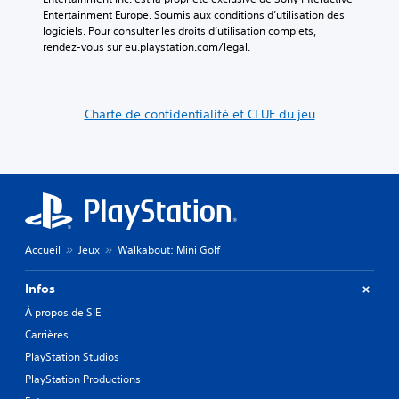
u
e
o
Entertainment Europe. Soumis aux conditions d’utilisation des 
r
r
u
logiciels. Pour consulter les droits d’utilisation complets, 
.
s
r
rendez-vous sur eu.playstation.com/legal.
a
a
v
A
p
e
u
i
z
Charte de confidentialité et CLUF du jeu
d
d
a
i
e
c
o
m
c
3
e
è
D
n
s
à
t
V
u
s
o
n
u
u
Accueil
Jeux
Walkabout: Mini Golf
e
s
r
n
p
l
v
o
Infos
e
i
u
s
À propos de SIE
r
v
t
o
Carrières
e
o
n
z
PlayStation Studios
n
u
p
PlayStation Productions
e
c
a
m