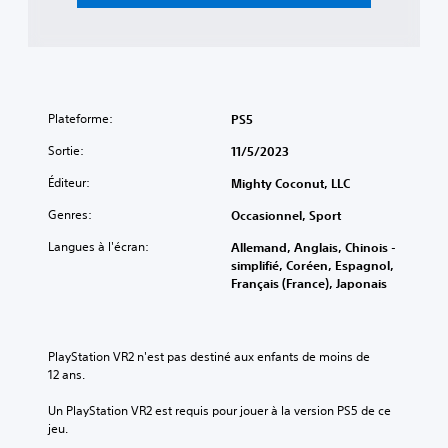
e
e
u
m
n
t
a
i
o
n
r
r
i
l
i
è
e
e
r
s
Plateforme:
PS5
l
e
t
d
à
o
Sortie:
11/5/2023
u
c
u
g
e
Éditeur:
Mighty Coconut, LLC
c
a
q
h
m
Genres:
Occasionnel, Sport
u
e
e
'
s
Langues à l'écran:
Allemand, Anglais, Chinois -
p
e
e
simplifié, Coréen, Espagnol,
l
l
n
Français (France), Japonais
a
l
f
y
e
o
à
s
n
t
o
c
PlayStation VR2 n'est pas destiné aux enfants de moins de 
o
i
é
12 ans.
u
t
e
t
i
s
Un PlayStation VR2 est requis pour jouer à la version PS5 de ce 
m
d
.
jeu.
o
e
m