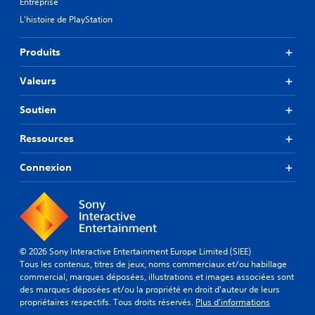
r
h
Entreprise
e
a
e
L'histoire de PlayStation
n
m
s
t
é
V
d
t
Produits
o
e
r
u
t
e
Valeurs
s
e
r
p
s
l
Soutien
o
t
a
u
q
s
v
u
Ressources
o
e
i
r
z
v
t
Connexion
j
o
i
o
u
e
u
s
a
e
p
u
r
e
d
a
r
i
u
m
© 2026 Sony Interactive Entertainment Europe Limited (SIEE)
o
j
e
Tous les contenus, titres de jeux, noms commerciaux et/ou habillage
d
e
t
commercial, marques déposées, illustrations et images associées sont
e
u
d
des marques déposées et/ou la propriété en droit d'auteur de leurs
m
e
e
propriétaires respectifs. Tous droits réservés.
Plus d'informations
a
t
v