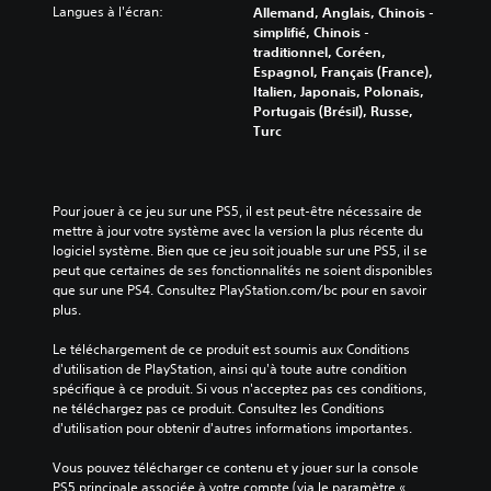
.
Langues à l'écran:
Allemand, Anglais, Chinois -
u
simplifié, Chinois -
c
traditionnel, Coréen,
h
Espagnol, Français (France),
e
Italien, Japonais, Polonais,
s
Portugais (Brésil), Russe,
e
Turc
n
f
o
n
c
Pour jouer à ce jeu sur une PS5, il est peut-être nécessaire de 
é
mettre à jour votre système avec la version la plus récente du 
e
logiciel système. Bien que ce jeu soit jouable sur une PS5, il se 
s
peut que certaines de ses fonctionnalités ne soient disponibles 
.
que sur une PS4. Consultez PlayStation.com/bc pour en savoir 
plus.
J
Le téléchargement de ce produit est soumis aux Conditions 
o
d'utilisation de PlayStation, ainsi qu'à toute autre condition 
u
spécifique à ce produit. Si vous n'acceptez pas ces conditions, 
a
ne téléchargez pas ce produit. Consultez les Conditions 
d'utilisation pour obtenir d'autres informations importantes.
b
l
Vous pouvez télécharger ce contenu et y jouer sur la console 
e
PS5 principale associée à votre compte (via le paramètre « 