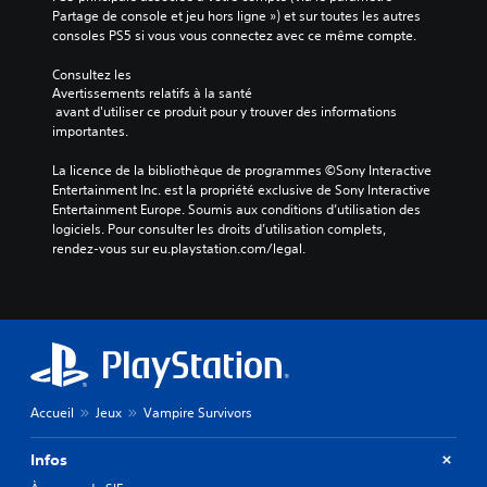
s
Partage de console et jeu hors ligne ») et sur toutes les autres 
a
consoles PS5 si vous vous connectez avec ce même compte.
n
s
Consultez les 
a
Avertissements relatifs à la santé
 avant d'utiliser ce produit pour y trouver des informations 
v
importantes.
o
i
La licence de la bibliothèque de programmes ©Sony Interactive 
r
Entertainment Inc. est la propriété exclusive de Sony Interactive 
à
Entertainment Europe. Soumis aux conditions d’utilisation des 
a
logiciels. Pour consulter les droits d’utilisation complets, 
p
rendez-vous sur eu.playstation.com/legal.
p
u
y
e
r
r
a
Accueil
Jeux
Vampire Survivors
p
i
Infos
d
e