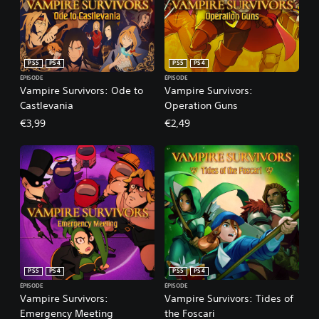
PS5
PS4
PS5
PS4
ÉPISODE
ÉPISODE
Vampire Survivors: Ode to
Vampire Survivors:
Castlevania
Operation Guns
€3,99
€2,49
PS5
PS4
PS5
PS4
ÉPISODE
ÉPISODE
Vampire Survivors:
Vampire Survivors: Tides of
Emergency Meeting
the Foscari