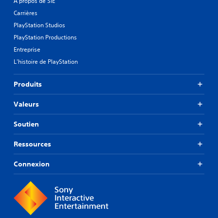
À propos de SIE
m
Carrières
e
PlayStation Studios
n
t
PlayStation Productions
s
Entreprise
u
L'histoire de PlayStation
r
l
Produits
e
s
Valeurs
t
o
Soutien
u
c
h
Ressources
e
s
Connexion
V
o
u
s
p