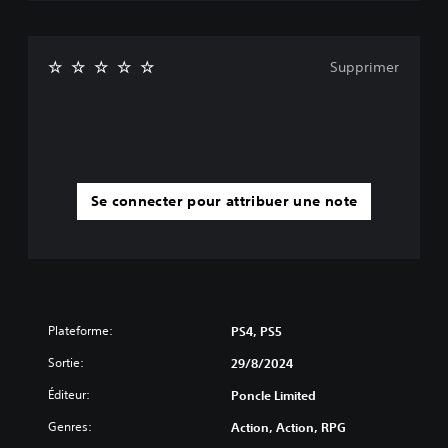
e
s
(
s
j
a
e
n
Supprimer
u
s
h
a
o
v
r
o
s
i
l
r
i
à
Se connecter pour attribuer une note
g
m
n
a
e
i
u
n
n
t
i
e
q
n
u
Plateforme:
PS4, PS5
i
e
r
Sortie:
29/8/2024
m
l
e
e
Éditeur:
Poncle Limited
n
s
t
t
Genres:
Action, Action, RPG
)
o