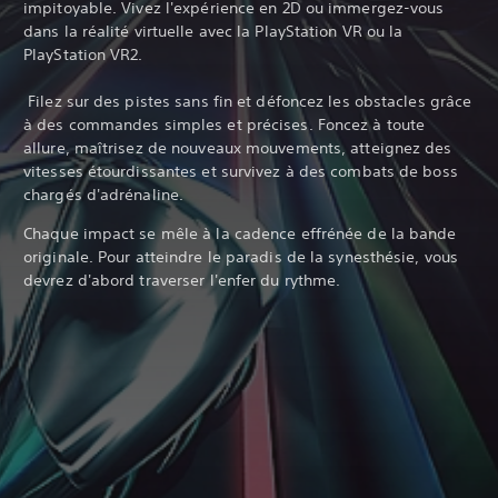
impitoyable. Vivez l'expérience en 2D ou immergez-vous
dans la réalité virtuelle avec la PlayStation VR ou la
PlayStation VR2.
‎ Filez sur des pistes sans fin et défoncez les obstacles grâce
à des commandes simples et précises. Foncez à toute
allure, maîtrisez de nouveaux mouvements, atteignez des
vitesses étourdissantes et survivez à des combats de boss
chargés d'adrénaline.
Chaque impact se mêle à la cadence effrénée de la bande
originale. Pour atteindre le paradis de la synesthésie, vous
devrez d'abord traverser l'enfer du rythme.