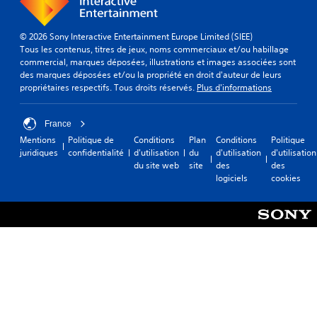
© 2026 Sony Interactive Entertainment Europe Limited (SIEE)
Tous les contenus, titres de jeux, noms commerciaux et/ou habillage
commercial, marques déposées, illustrations et images associées sont
des marques déposées et/ou la propriété en droit d'auteur de leurs
propriétaires respectifs. Tous droits réservés.
Plus d'informations
France
Mentions
Politique de
Conditions
Plan
Conditions
Politique
juridiques
confidentialité
d'utilisation
du
d'utilisation
d'utilisation
du site web
site
des
des
logiciels
cookies