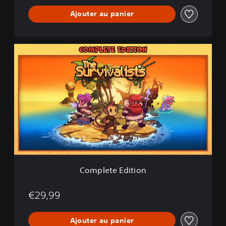
Ajouter au panier
C
o
m
p
l
e
t
e
E
d
i
t
i
Complete Edition
o
n
€29,99
Ajouter au panier