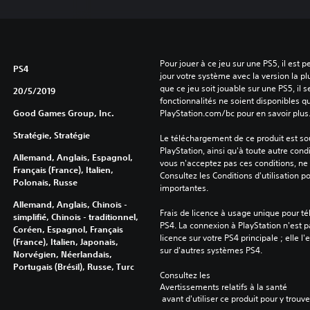
Pour jouer à ce jeu sur une PS5, il est 
PS4
jour votre système avec la version la pl
que ce jeu soit jouable sur une PS5, il s
20/5/2019
fonctionnalités ne soient disponibles q
Good Games Group, Inc.
PlayStation.com/bc pour en savoir plus
Stratégie, Stratégie
Le téléchargement de ce produit est sou
PlayStation, ainsi qu'à toute autre condi
Allemand, Anglais, Espagnol,
vous n'acceptez pas ces conditions, ne 
Français (France), Italien,
Consultez les Conditions d'utilisation p
Polonais, Russe
importantes.
Allemand, Anglais, Chinois -
Frais de licence à usage unique pour té
simplifié, Chinois - traditionnel,
PS4. La connexion à PlayStation n'est pa
Coréen, Espagnol, Français
licence sur votre PS4 principale ; elle l'
(France), Italien, Japonais,
sur d'autres systèmes PS4.
Norvégien, Néerlandais,
Portugais (Brésil), Russe, Turc
Consultez les 
Avertissements relatifs à la santé
 avant d'utiliser ce produit pour y trou