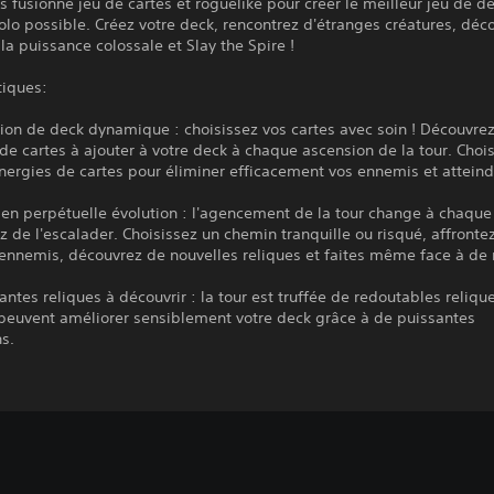
 fusionné jeu de cartes et roguelike pour créer le meilleur jeu de d
olo possible. Créez votre deck, rencontrez d'étranges créatures, déc
 la puissance colossale et Slay the Spire !
tiques:
tion de deck dynamique : choisissez vos cartes avec soin ! Découvre
de cartes à ajouter à votre deck à chaque ascension de la tour. Chois
ergies de cartes pour éliminer efficacement vos ennemis et atteind
 en perpétuelle évolution : l'agencement de la tour change à chaque
z de l'escalader. Choisissez un chemin tranquille ou risqué, affronte
ennemis, découvrez de nouvelles reliques et faites même face à de
antes reliques à découvrir : la tour est truffée de redoutables reliqu
 peuvent améliorer sensiblement votre deck grâce à de puissantes
ns.