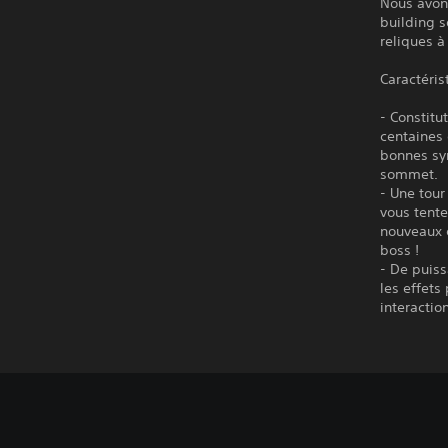
Nous avons
building s
reliques à
Caractéris
- Constitu
centaines 
bonnes syn
sommet.
- Une tour
vous tente
nouveaux 
boss !
- De puiss
les effets
interactio