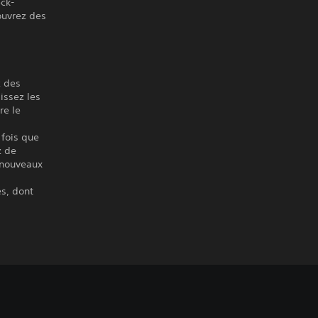
eck-
ouvrez des
z des
issez les
re le
 fois que
z de
 nouveaux
es, dont