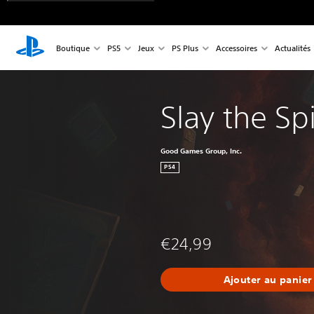
Boutique
PS5
Jeux
PS Plus
Accessoires
Actualités
Slay the Sp
Good Games Group, Inc.
PS4
€24,99
Ajouter au panier