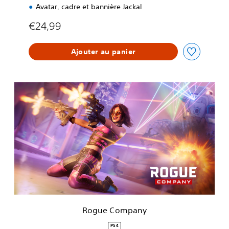
Avatar, cadre et bannière Jackal
€24,99
Ajouter au panier
R
o
g
u
e
C
o
m
p
a
n
y
Rogue Company
PS4