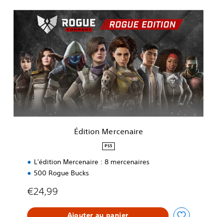
É
d
i
t
i
o
n
M
e
r
c
e
n
Édition Mercenaire
a
i
PS5
r
L'édition Mercenaire : 8 mercenaires
e
500 Rogue Bucks
€24,99
Ajouter au panier