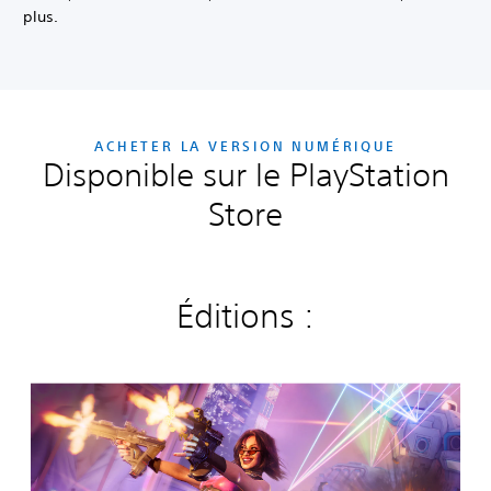
plus.‎
ACHETER LA VERSION NUMÉRIQUE
Disponible sur le PlayStation
Store
Éditions :
R
o
g
u
e