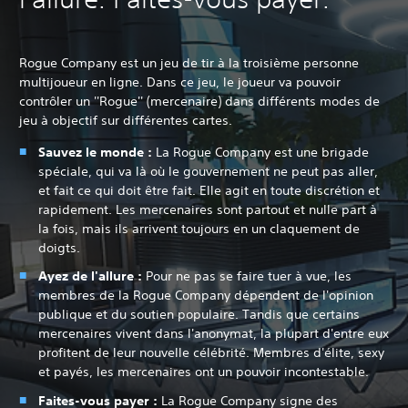
Rogue Company est un jeu de tir à la troisième personne
multijoueur en ligne. Dans ce jeu, le joueur va pouvoir
contrôler un ''Rogue'' (mercenaire) dans différents modes de
jeu à objectif sur différentes cartes.
Sauvez le monde :‎
La Rogue Company est une brigade
spéciale, qui va là où le gouvernement ne peut pas aller,
et fait ce qui doit être fait. Elle agit en toute discrétion et
rapidement. Les mercenaires sont partout et nulle part à
la fois, mais ils arrivent toujours en un claquement de
doigts.
Ayez de l'allure :‎
Pour ne pas se faire tuer à vue, les
membres de la Rogue Company dépendent de l'opinion
publique et du soutien populaire. Tandis que certains
mercenaires vivent dans l'anonymat, la plupart d'entre eux
profitent de leur nouvelle célébrité. Membres d'élite, sexy
et payés, les mercenaires ont un pouvoir incontestable.
Faites-vous payer :‎
La Rogue Company signe des