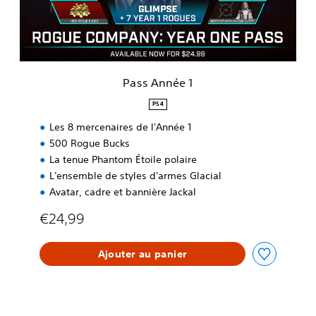
é
e
1
Pass Année 1
PS4
Les 8 mercenaires de l'Année 1
500 Rogue Bucks
La tenue Phantom Étoile polaire
L'ensemble de styles d'armes Glacial
Avatar, cadre et bannière Jackal
€24,99
Ajouter au panier