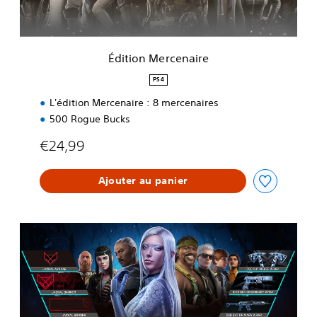
r
c
e
n
Édition Mercenaire
a
i
PS4
r
L'édition Mercenaire : 8 mercenaires
e
500 Rogue Bucks
€24,99
Ajouter au panier
P
a
s
s
A
n
n