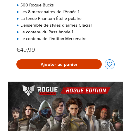
500 Rogue Bucks
Les 8 mercenaires de l'Année 1
La tenue Phantom Étoile polaire
L'ensemble de styles d'armes Glacial
Le contenu du Pass Année 1
Le contenu de l'édition Mercenaire
€49,99
Ajouter au panier
É
d
i
t
i
o
n
M
e