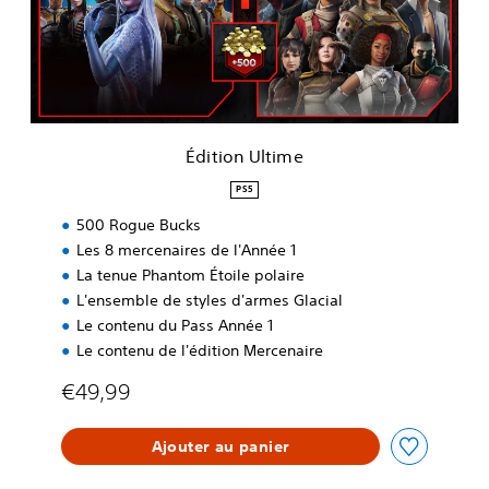
n
U
l
t
i
m
e
Édition Ultime
PS5
500 Rogue Bucks
Les 8 mercenaires de l'Année 1
La tenue Phantom Étoile polaire
L'ensemble de styles d'armes Glacial
Le contenu du Pass Année 1
Le contenu de l'édition Mercenaire
€49,99
Ajouter au panier