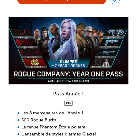
P
a
s
s
A
n
n
é
e
1
Pass Année 1
PS5
Les 8 mercenaires de l'Année 1
500 Rogue Bucks
La tenue Phantom Étoile polaire
L'ensemble de styles d'armes Glacial