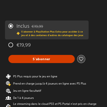
Inclus
€19,99
Remise par rapport au prix d'origine de €19,99
S'abonner à PlayStation Plus Extra pour accéder à ce
jeu et à des centaines d'autres du catalogue des jeux
€19,99
S'abonner
PS Plus requis pour le jeu en ligne
Prend en charge jusqu'à 4 joueurs en ligne avec PS Plus
Jeu en ligne facultatif
De 1 à 4 joueurs
Le streaming dans le cloud PS5 et PS Portal n'est pris en charge