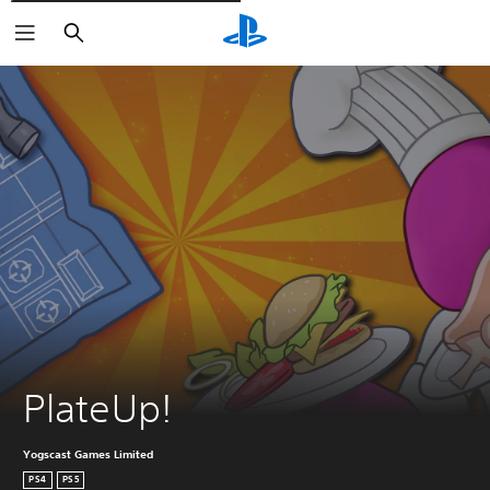
Rechercher
PlateUp!
Yogscast Games Limited
PS4
PS5