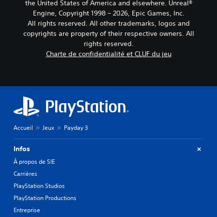
B
r
s
the United States of America and elsewhere. Unreal®
a
é
d
Engine, Copyright 1998 – 2026, Epic Games, Inc.
u
s
g
All rights reserved. All other trademarks, logos and
j
i
l
copyrights are property of their respective owners. All
e
q
a
rights reserved.
u
u
b
Charte de confidentialité et CLUF du jeu
à
e
l
t
)
e
o
d
P
u
e
e
t
s
n
m
d
o
j
a
m
o
n
e
y
Accueil
Jeux
Payday 3
t
n
s
q
t
t
Infos
u
.
i
e
À propos de SIE
c
v
M
Carrières
k
o
i
s
u
PlayStation Studios
s
s
(
PlayStation Productions
e
j
A
Entreprise
o
e
v