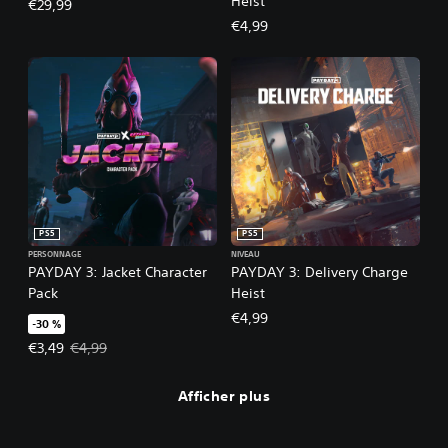
Heist
€29,99
€4,99
PS5
PS5
PERSONNAGE
NIVEAU
PAYDAY 3: Jacket Character
PAYDAY 3: Delivery Charge
Pack
Heist
€4,99
-30 %
Prix de l'offre : €3,49 Prix initial : €4,99
€3,49
€4,99
Afficher plus