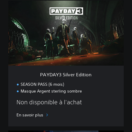
P
A
Y
D
A
Y
3
S
i
l
v
e
r
PAYDAY3 Silver Edition
E
d
SEASON PASS (6 mois)
i
Masque Argent sterling sombre
t
i
Non disponible à l'achat
o
n
En savoir plus