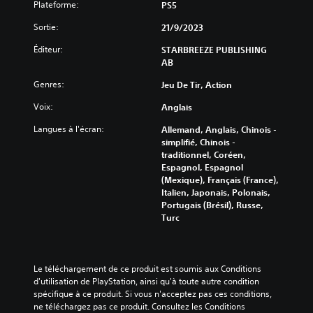
r
Plateforme:
PS5
e
R
e
à
a
c
Sortie:
21/9/2023
l
p
o
e
Éditeur:
STARBREEZE PUBLISHING
n
p
s
AB
f
e
d
i
l
Genres:
i
Jeu De Tir, Action
g
d
f
u
Voix:
Anglais
e
f
r
s
é
a
Langues à l'écran:
Allemand, Anglais, Chinois -
r
c
t
simplifié, Chinois -
e
o
i
traditionnel, Coréen,
n
m
o
Espagnol, Espagnol
c
n
m
(Mexique), Français (France),
i
q
a
Italien, Japonais, Polonais,
e
u
Portugais (Brésil), Russe,
n
r
i
Turc
d
p
v
e
l
o
s
u
u
s
s
V
Le téléchargement de ce produit est soumis aux Conditions 
f
s
o
d'utilisation de PlayStation, ainsi qu'à toute autre condition 
a
o
u
spécifique à ce produit. Si vous n'acceptez pas ces conditions, 
c
n
s
ne téléchargez pas ce produit. Consultez les Conditions 
i