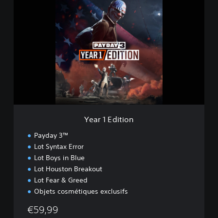
Y
e
a
r
1
E
d
i
t
i
o
n
Year 1 Edition
Payday 3™
Lot Syntax Error
Lot Boys in Blue
Lot Houston Breakout
Lot Fear & Greed
Objets cosmétiques exclusifs
€59,99