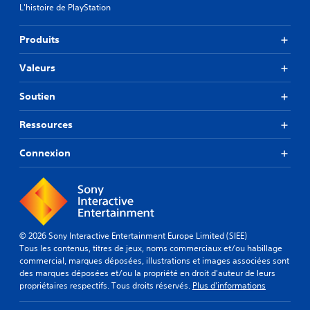
u
n
L'histoire de PlayStation
a
e
p
n
z
a
c
Produits
,
u
é
v
s
)
o
Valeurs
e
u
V
d
s
o
Soutien
u
p
u
o
j
s
Ressources
u
e
p
v
o
u
Connexion
e
u
V
z
v
o
d
e
u
é
z
s
s
r
p
a
é
o
c
g
© 2026 Sony Interactive Entertainment Europe Limited (SIEE)
u
t
l
Tous les contenus, titres de jeux, noms commerciaux et/ou habillage
v
i
e
commercial, marques déposées, illustrations et images associées sont
e
v
r
des marques déposées et/ou la propriété en droit d'auteur de leurs
z
e
l
propriétaires respectifs. Tous droits réservés.
Plus d'informations
m
r
a
e
l
s