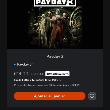
a
y
d
a
y
3
Payday 3
Payday 3™
€14,99
€29,99
Économisez 50 %
Remise par rapport au prix d'origine de €29,99
Fin de l'offre : 12/8/2026 10:59 PM UTC
Prix le plus bas au cours des 30 derniers jours : €29,99
Ajouter au panier