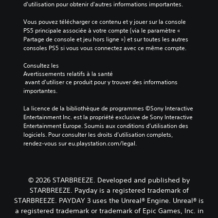
t
p
d'utilisation pour obtenir d'autres informations importantes.
l
p
o
e
r
u
Vous pouvez télécharger ce contenu et y jouer sur la console 
m
o
v
PS5 principale associée à votre compte (via le paramètre « 
e
p
e
Partage de console et jeu hors ligne ») et sur toutes les autres 
n
o
z
consoles PS5 si vous vous connectez avec ce même compte.
t
s
v
.
é
é
Consultez les 
e
r
Avertissements relatifs à la santé
s
i
 avant d'utiliser ce produit pour y trouver des informations 
C
.
f
importantes.
o
i
n
e
La licence de la bibliothèque de programmes ©Sony Interactive 
f
S
r
Entertainment Inc. est la propriété exclusive de Sony Interactive 
o
e
l
Entertainment Europe. Soumis aux conditions d’utilisation des 
r
n
e
logiciels. Pour consulter les droits d’utilisation complets, 
t
s
s
rendez-vous sur eu.playstation.com/legal.
c
v
i
o
i
b
m
s
i
m
© 2026 STARBREEZE. Developed and published by
u
l
a
e
i
STARBREEZE. Payday is a registered trademark of
n
l
t
STARBREEZE. PAYDAY 3 uses the Unreal® Engine. Unreal® is
d
(
é
a registered trademark or trademark of Epic Games, Inc. in
e