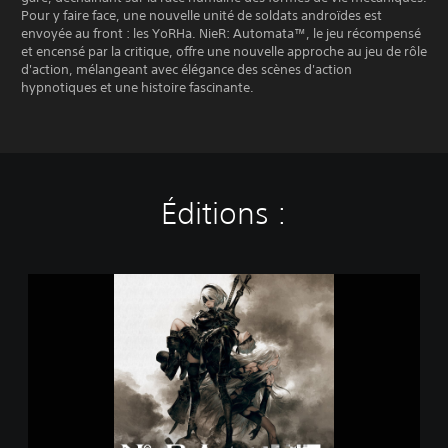
Pour y faire face, une nouvelle unité de soldats androïdes est
envoyée au front : les YoRHa. NieR: Automata™, le jeu récompensé
et encensé par la critique, offre une nouvelle approche au jeu de rôle
d'action, mélangeant avec élégance des scènes d'action
hypnotiques et une histoire fascinante.
Éditions :
N
i
e
R
:
A
u
t
o