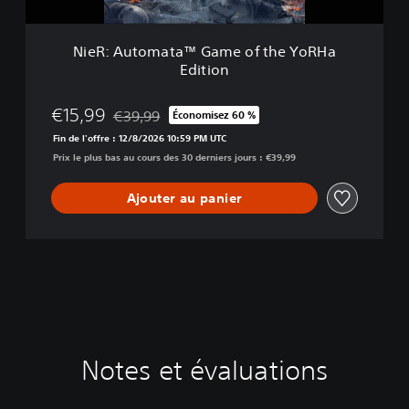
a
t
a
NieR: Automata™ Game of the YoRHa
™
Edition
G
a
m
€15,99
€39,99
Économisez 60 %
Remise par rapport au prix d'origine de €39,99
e
Fin de l'offre : 12/8/2026 10:59 PM UTC
o
Prix le plus bas au cours des 30 derniers jours : €39,99
f
t
h
Ajouter au panier
e
Y
o
R
H
a
E
d
i
Notes et évaluations
t
i
o