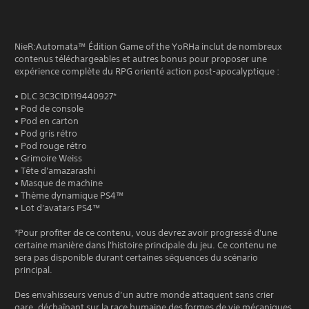
NieR:Automata™ Édition Game of the YoRHa inclut de nombreux
contenus téléchargeables et autres bonus pour proposer une
expérience complète du RPG orienté action post-apocalyptique :
• DLC 3C3C1D119440927*
• Pod de console
• Pod en carton
• Pod gris rétro
• Pod rouge rétro
• Grimoire Weiss
• Tête d'amazarashi
• Masque de machine
• Thème dynamique PS4™
• Lot d'avatars PS4™
*Pour profiter de ce contenu, vous devrez avoir progressé d'une
certaine manière dans l'histoire principale du jeu. Ce contenu ne
sera pas disponible durant certaines séquences du scénario
principal.
Des envahisseurs venus d’un autre monde attaquent sans crier
gare, déchaînant sur la race humaine des formes de vie mécaniques.