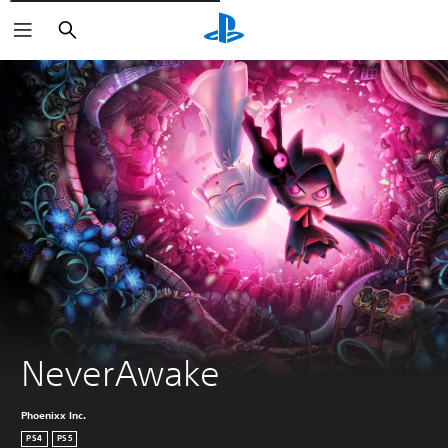
Rechercher
NeverAwake
Phoenixx Inc.
PS4
PS5