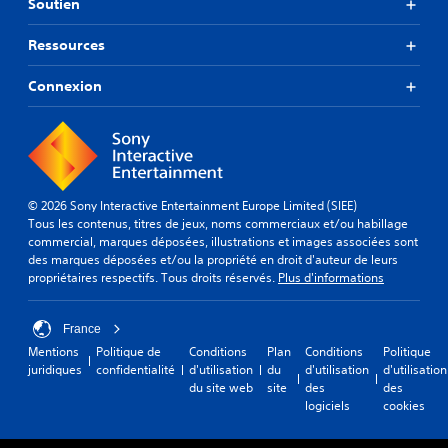
Soutien
Ressources
Connexion
© 2026 Sony Interactive Entertainment Europe Limited (SIEE)
Tous les contenus, titres de jeux, noms commerciaux et/ou habillage
commercial, marques déposées, illustrations et images associées sont
des marques déposées et/ou la propriété en droit d'auteur de leurs
propriétaires respectifs. Tous droits réservés.
Plus d'informations
France
Mentions
Politique de
Conditions
Plan
Conditions
Politique
juridiques
confidentialité
d'utilisation
du
d'utilisation
d'utilisation
du site web
site
des
des
logiciels
cookies