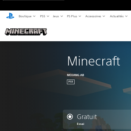
Boutique
PS5
Jeux
PS Plus
Accessoires
Actualités
Minecraft
MOJANG AB
PS5
Gratuit
Essai