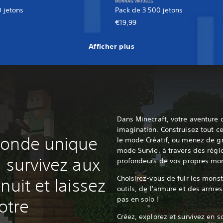
MONNAIE VIRTUELLE
 jetons
Pack de 3 500 jetons
€19,99
Afficher plus
Dans Minecraft, votre aventure 
imagination. Construisez tout c
monde unique
le mode Créatif, ou menez de g
mode Survie, à travers des régi
 survivez aux
profondeurs de vos propres mon
Choisirez-vous de fuir les mons
nuit et laissez
outils, de l'armure et des arme
pas en solo !
otre
Créez, explorez et survivez en s