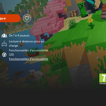
èque
De 1 à 4 joueurs
Lecture à distance prise en
charge
Fonctionnalités d'accessibilité
(20)
Fonctionnalités d'accessibilité