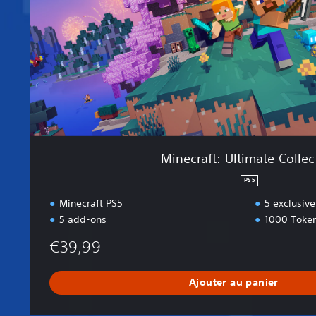
t
:
U
l
t
i
m
a
t
e
Minecraft: Ultimate Collec
C
o
PS5
l
Minecraft PS5
5 exclusive
l
5 add-ons
1000 Toke
e
c
€39,99
t
i
o
Ajouter au panier
n