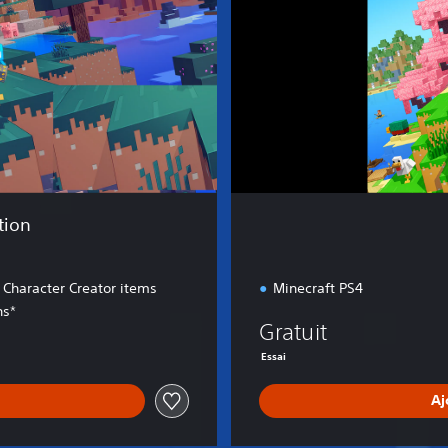
E
d
i
t
i
o
n
tion
 Character Creator items
Minecraft PS4
ns*
Gratuit
Essai
Aj