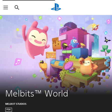
Rechercher
Melbits™ World
MELBOT STUDIOS
PS4