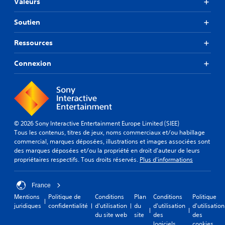
Valeurs
Soutien
Ressources
Connexion
© 2026 Sony Interactive Entertainment Europe Limited (SIEE)
Tous les contenus, titres de jeux, noms commerciaux et/ou habillage
commercial, marques déposées, illustrations et images associées sont
des marques déposées et/ou la propriété en droit d'auteur de leurs
propriétaires respectifs. Tous droits réservés.
Plus d'informations
France
Mentions
Politique de
Conditions
Plan
Conditions
Politique
juridiques
confidentialité
d'utilisation
du
d'utilisation
d'utilisation
du site web
site
des
des
logiciels
cookies