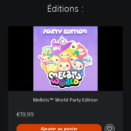
Éditions :
M
e
l
b
i
t
s
™
W
o
r
l
d
Melbits™ World Party Edition
P
a
r
€19,99
t
y
Ajouter au panier
E