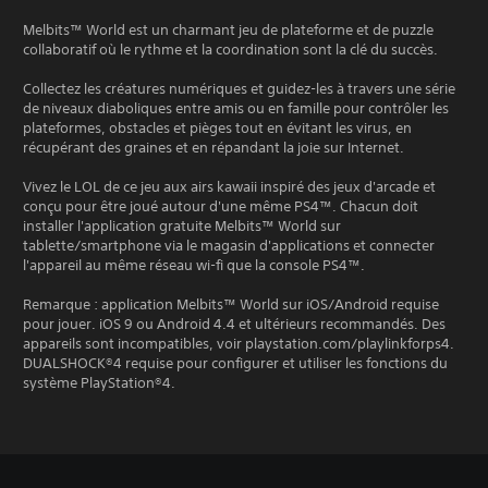
Melbits™ World est un charmant jeu de plateforme et de puzzle
collaboratif où le rythme et la coordination sont la clé du succès.
Collectez les créatures numériques et guidez-les à travers une série
de niveaux diaboliques entre amis ou en famille pour contrôler les
plateformes, obstacles et pièges tout en évitant les virus, en
récupérant des graines et en répandant la joie sur Internet.
Vivez le LOL de ce jeu aux airs kawaii inspiré des jeux d'arcade et
conçu pour être joué autour d'une même PS4™. Chacun doit
installer l'application gratuite Melbits™ World sur
tablette/smartphone via le magasin d'applications et connecter
l'appareil au même réseau wi-fi que la console PS4™.
Remarque : application Melbits™ World sur iOS/Android requise
pour jouer. iOS 9 ou Android 4.4 et ultérieurs recommandés. Des
appareils sont incompatibles, voir playstation.com/playlinkforps4.
DUALSHOCK®4 requise pour configurer et utiliser les fonctions du
système PlayStation®4.