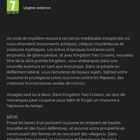
Légère violence
Un voile de mystère recouvre ces terres médiévales inexplorées où
vous attendent monuments antiques, reliques mystérieuses et
créatures mythiques. Les échos d'époques lointaines sont
empreints de gloire perdue, et avec Kingdom Two Crowns, nouveau
titre de la série primée Kingdom, vous embarquez dans une
nouvelle aventure en tant que monarque. Dans ce périple en
défilement latéral, vous recruterez de loyaux sujets, bâtirez votre
royaume et protégerez votre couronne contre les Rapaces, des
créatures monstrueuses avides de trésors.
Voyagez seul ou à deux. Dans Kingdom Two Crowns, un duo de
monarques peut coopérer pour bâtir et forger un royaume à
l'épreuve du temps.
BÂTIR
Posez les bases d'un puissant royaume en érigeant de hautes
murailles et des tours défensives, et assurez votre prospérité en
construisant des fermes et en recrutant des villageois. Dans
Kingdom Two Crowns, la croissance et l'expansion de votre