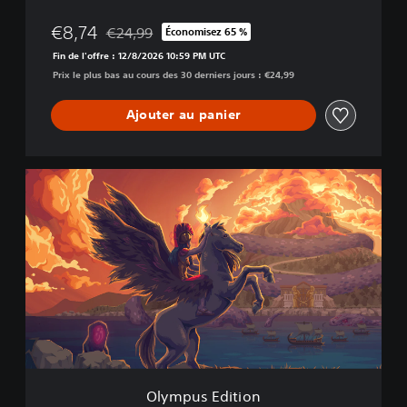
€8,74
€24,99
Économisez 65 %
Remise par rapport au prix d'origine de €24,99
Fin de l'offre : 12/8/2026 10:59 PM UTC
Prix le plus bas au cours des 30 derniers jours : €24,99
Ajouter au panier
O
l
y
m
p
u
s
E
d
i
t
i
o
Olympus Edition
n