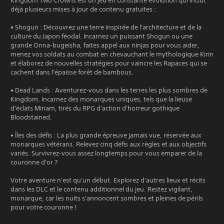
Kingdom Two Crowns est un jeu en constante évolution qui inclut
déjà plusieurs mises à jour de contenu gratuites :
• Shogun : Découvrez une terre inspirée de l'architecture et de la
culture du Japon féodal. Incarnez un puissant Shogun ou une
grande Onna-bugeisha, faites appel aux ninjas pour vous aider,
menez vos soldats au combat en chevauchant le mythologique Kirin
et élaborez de nouvelles stratégies pour vaincre les Rapaces qui se
cachent dans l'épaisse forêt de bambous.
• Dead Lands : Aventurez-vous dans les terres les plus sombres de
Kingdom. Incarnez des monarques uniques, tels que la lieuse
d'éclats Miriam, tirés du RPG d'action d'horreur gothique
Bloodstained.
• Îles des défis : La plus grande épreuve jamais vue, réservée aux
monarques vétérans. Relevez cinq défis aux règles et aux objectifs
variés. Survivrez-vous assez longtemps pour vous emparer de la
couronne d'or ?
Votre aventure n'est qu'un début. Explorez d'autres lieux et récits
dans les DLC et le contenu additionnel du jeu. Restez vigilant,
monarque, car les nuits s'annoncent sombres et pleines de périls
pour votre couronne !