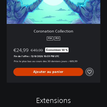
t
i
o
n
C
o
l
Coronation Collection
l
e
PS4
PS5
c
t
€24,99
€49,99
Économisez 50 %
i
Remise par rapport au prix d'origine de €49,99
o
Fin de l'offre : 12/8/2026 10:59 PM UTC
n
Prix le plus bas au cours des 30 derniers jours : €49,99
Ajouter au panier
Extensions