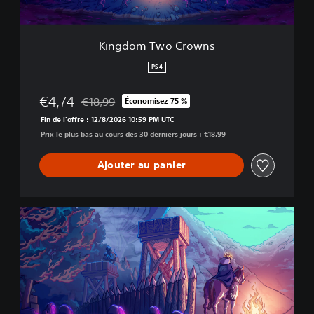
C
r
o
Kingdom Two Crowns
w
n
PS4
s
€4,74
€18,99
Économisez 75 %
Remise par rapport au prix d'origine de €18,99
Fin de l'offre : 12/8/2026 10:59 PM UTC
Prix le plus bas au cours des 30 derniers jours : €18,99
Ajouter au panier
E
s
s
e
n
t
i
a