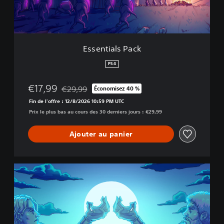
l
s
P
a
c
Essentials Pack
k
PS4
€17,99
€29,99
Économisez 40 %
Remise par rapport au prix d'origine de €29,99
Fin de l'offre : 12/8/2026 10:59 PM UTC
Prix le plus bas au cours des 30 derniers jours : €29,99
Ajouter au panier
C
o
r
o
n
a