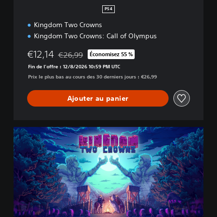
PS4
Kingdom Two Crowns
Kingdom Two Crowns: Call of Olympus
€12,14
€26,99
Économisez 55 %
Remise par rapport au prix d'origine de €26,99
Fin de l'offre : 12/8/2026 10:59 PM UTC
Prix le plus bas au cours des 30 derniers jours : €26,99
Ajouter au panier
K
i
n
g
d
o
m
T
w
o