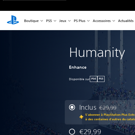
Boutique
PS5
Jeux
PS Plus
Accessoires
Actualités
Humanity
Enhance
Disponible sur
PS4
PS5
Inclus
€29,99
Remise par rappor
S'abonner à PlayStation Plus Extr
à des centaines d'autres du catal
€29,99