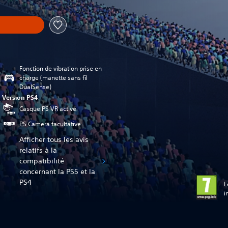
Fonction de vibration prise en
charge (manette sans fil
DualSense)
Version PS4
Casque PS VR activé
PS Camera facultative
Afficher tous les avis
relatifs à la
compatibilité
concernant la PS5 et la
PS4
L
i