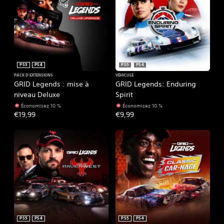
PS5
PS4
PS5
PS4
PACK D'EXTENSIONS
VÉHICULE
GRID Legends : mise à
GRID Legends: Enduring
niveau Deluxe
Spirit
Économisez 10 %
Économisez 10 %
€19,99
€9,99
PS5
PS4
PS5
PS4