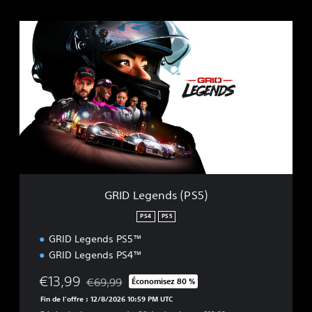
G
R
I
D
L
e
g
e
n
d
s
(
P
GRID Legends (PS5)
S
5
PS4
PS5
)
GRID Legends PS5™
GRID Legends PS4™
€13,99
€69,99
Économisez 80 %
Remise par rapport au prix d'origine de €69,99
Fin de l'offre : 12/8/2026 10:59 PM UTC