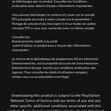
e
ne téléchargez pas ce produit. Consultez les Conditions 
j
s
d'utilisation pour obtenir d'autres informations importantes.
e
p
u
e
Vous pouvez télécharger ce contenu et y jouer sur la console 
.
r
PS5 principale associée à votre compte (via le paramètre « 
s
Partage de console et jeu hors ligne ») et sur toutes les autres 
R
o
consoles PS5 si vous vous connectez avec ce même compte.
n
a
n
Consultez les 
p
a
Avertissements relatifs à la santé
p
 avant d'utiliser ce produit pour y trouver des informations 
g
e
importantes.
e
l
s
d
La licence de la bibliothèque de programmes ©Sony Interactive 
p
e
Entertainment Inc. est la propriété exclusive de Sony Interactive 
r
s
Entertainment Europe. Soumis aux conditions d’utilisation des 
i
c
logiciels. Pour consulter les droits d’utilisation complets, 
n
rendez-vous sur eu.playstation.com/legal.
c
o
i
m
p
m
a
a
u
Downloading this product is subject to the PlayStation
n
x
Network Terms of Service and our terms of use and any
d
d
other specific additional conditions associated with this
e
u