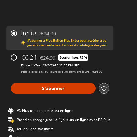
Inclus
€24,99
Remise par rapport au prix d'origine de €24,99
S'abonner à PlayStation Plus Extra pour accéder à ce
jeu et à des centaines d'autres du catalogue des jeux
€6,24
€24,99
Économisez 75 %
Remise par rapport au prix d'origine de €24,99
Fin de l'offre : 12/8/2026 10:59 PM UTC
Prix le plus bas au cours des 30 derniers jours : €24,99
S'abonner
PS Plus requis pour le jeu en ligne
Prend en charge jusqu'à 4 joueurs en ligne avec PS Plus
Jeu en ligne facultatif