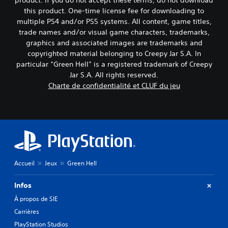
product. If you do not accept these terms, do not download
s
j
this product. One-time license fee for downloading to
e
V
multiple PS4 and/or PS5 systems. All content, game titles,
u
o
s
trade names and/or visual game characters, trademarks,
u
o
s
graphics and associated images are trademarks and
n
p
copyrighted material belonging to Creepy Jar S.A. In
t
o
particular “Green Hell” is a registered trademark of Creepy
s
u
Jar S.A. All rights reserved.
o
v
Charte de confidentialité et CLUF du jeu
u
e
s
z
-
v
t
é
i
r
t
i
r
f
é
i
s
e
Accueil
Jeux
Green Hell
.
r
l
Infos
e
S
s
À propos de SIE
o
c
Carrières
u
o
s
PlayStation Studios
m