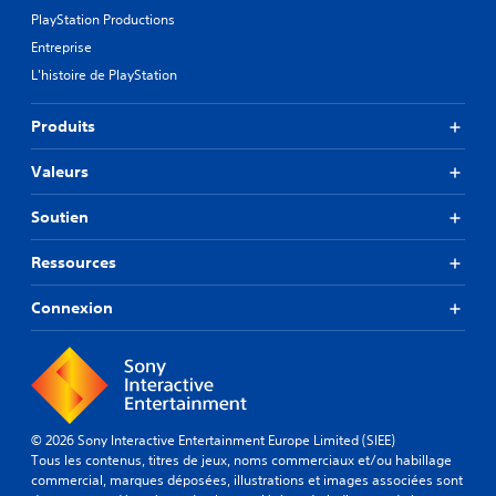
-
m
PlayStation Productions
t
a
Entreprise
n
i
d
L'histoire de PlayStation
t
e
r
s
e
Produits
d
s
u
a
Valeurs
j
g
e
r
u
Soutien
a
à
t
n
Ressources
o
d
u
i
Connexion
t
s
m
L
o
a
m
p
e
o
n
l
t
© 2026 Sony Interactive Entertainment Europe Limited (SIEE)
i
.
Tous les contenus, titres de jeux, noms commerciaux et/ou habillage
c
commercial, marques déposées, illustrations et images associées sont
e