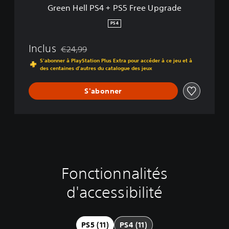
+
Green Hell PS4 + PS5 Free Upgrade
P
S
PS4
5
F
Inclus
€24,99
r
Remise par rapport au prix d'origine de €24,99
e
S'abonner à PlayStation Plus Extra pour accéder à ce jeu et à
des centaines d'autres du catalogue des jeux
e
U
p
S'abonner
g
r
a
d
e
Fonctionnalités
C
J
I
D
o
o
n
i
d'accessibilité
m
u
v
f
m
a
e
f
a
b
r
i
n
l
s
c
PS5 (11)
PS4 (11)