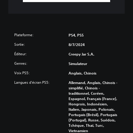
t
s
t
r
y
e
p
s
e
(
s
B
d
Plateforme:
PS4, PS5
a
e
s
Sortie:
r
8/7/2024
i
e
Éditeur:
Creepy Jar S.A.
q
s
s
u
Genres:
Simulateur
o
e
u
)
Voix PS5:
Anglais, Chinois
r
S
c
Langues d'écran PS5:
Allemand, Anglais, Chinois -
e
e
simplifié, Chinois -
u
s
traditionnel, Coréen,
l
q
Espagnol, Français (France),
s
u
Hongrois, Indonésien,
l
i
Italien, Japonais, Polonais,
e
v
Portugais (Brésil), Portugais
s
o
(Portugal), Russe, Suédois,
é
u
Tchèque, Thaï, Turc,
l
s
Vietnamien