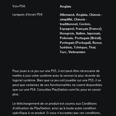
é
a
m
Voix PS4:
Anglais
i
e
d
Langues d'écran PS4:
n
Allemand, Anglais, Chinois -
e
t
simplifié, Chinois -
r
s
traditionnel, Coréen,
o
c
Espagnol, Français (France),
n
l
Hongrois, Italien, Japonais,
t
é
Polonais, Portugais (Brésil),
à
s
Portugais (Portugal), Russe,
p
d
Suédois, Tchèque, Thaï,
r
e
Turc, Vietnamien
o
l
g
'
r
i
e
n
Pour jouer à ce jeu sur une PS5, il est peut-être nécessaire de 
s
t
mettre à jour votre système avec la version la plus récente du 
s
r
logiciel système. Bien que ce jeu soit jouable sur une PS5, il se 
e
i
peut que certaines de ses fonctionnalités ne soient disponibles 
r
g
que sur une PS4. Consultez PlayStation.com/bc pour en savoir 
d
u
plus.
a
e
n
e
Le téléchargement de ce produit est soumis aux Conditions 
s
t
d'utilisation de PlayStation, ainsi qu'à toute autre condition 
l
l
spécifique à ce produit. Si vous n'acceptez pas ces conditions, 
e