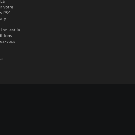
 La
r votre
es PS4.
ur y
Inc. est la
itions
ndez-vous
na