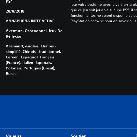
PS4
jour votre système avec la version la pl
que ce jeu soit jouable sur une PS5, il s
28/8/2018
fonctionnalités ne soient disponibles q
ANNAPURNA INTERACTIVE
PlayStation.com/bc pour en savoir plus
Aventure, Occasionnel, Jeux De
Réflexion
Allemand, Anglais, Chinois -
simplifié, Chinois - traditionnel,
Coréen, Espagnol, Français
(France), Italien, Japonais,
Polonais, Portugais (Brésil),
Russe
Valeurs
Soutien