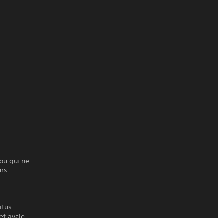
rou qui ne
urs
itus
et avale