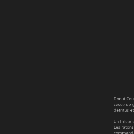
Donut Coun
cesse de g
détritus e
Un trésor 
Les ratons
commandés 