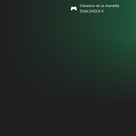
Vibration de la manette
DUALSHOCK 4