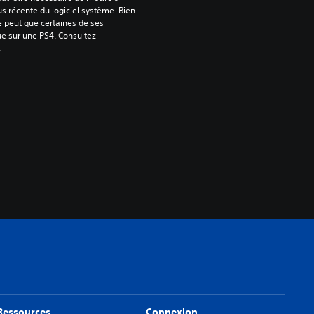
us récente du logiciel système. Bien 
e peut que certaines de ses 
ue sur une PS4. Consultez 
.
Ressources
Connexion