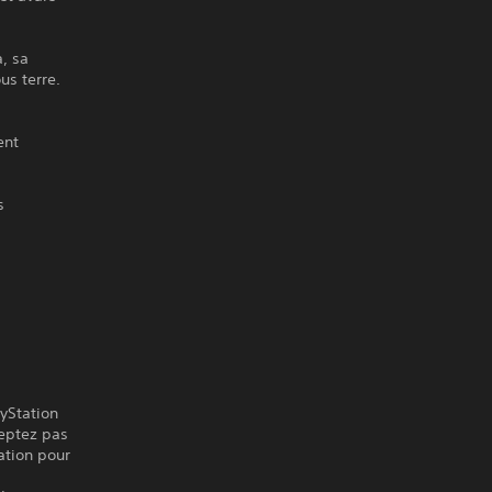
, sa
us terre.
ent
s
ayStation
ceptez pas
ation pour