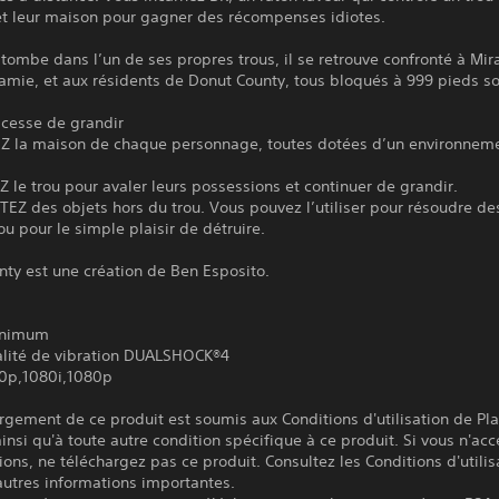
et leur maison pour gagner des récompenses idiotes.
ombe dans l’un de ses propres trous, il se retrouve confronté à Mira
amie, et aux résidents de Donut County, tous bloqués à 999 pieds so
 cesse de grandir
Z la maison de chaque personnage, toutes dotées d’un environnem
 le trou pour avaler leurs possessions et continuer de grandir.
EZ des objets hors du trou. Vous pouvez l’utiliser pour résoudre de
u pour le simple plaisir de détruire.
ty est une création de Ben Esposito.
inimum
alité de vibration DUALSHOCK®4
0p,1080i,1080p
rgement de ce produit est soumis aux Conditions d'utilisation de Pl
insi qu'à toute autre condition spécifique à ce produit. Si vous n'ac
ions, ne téléchargez pas ce produit. Consultez les Conditions d'utilis
autres informations importantes.