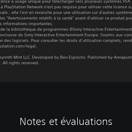
icence à usage unique pour télécharger vers plusieurs systèmes PS4.
à PlayStation Network n'est pas requise pour utiliser cette licence su
pale ; elle l'est en revanche pour une utilisation sur d'autres systèm
les "Avertissements relatifs à la santé" avant d'utiliser ce produit po
s informations importantes.
 de la bibliothèque de programmes ©Sony Interactive Entertainment 
exclusive de Sony Interactive Entertainment Europe. Soumis aux cond
ion des logiciels. Pour consulter les droits d’utilisation complets, re
ystation.com/legal.
byrinth Mint LLC. Developed by Ben Esposito. Published by Annapur
. All rights reserved.
Notes et évaluations