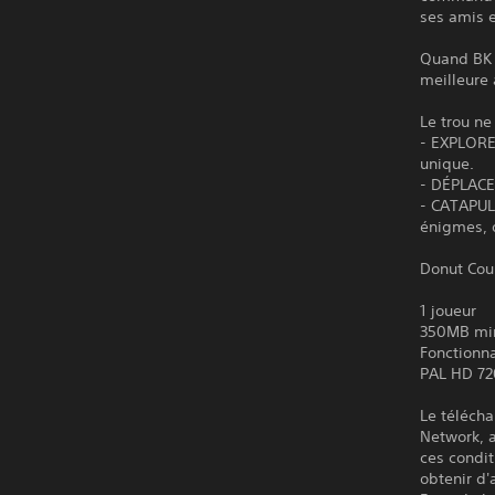
ses amis 
Quand BK t
meilleure 
Le trou ne
- EXPLORE
unique.
- DÉPLACEZ
- CATAPULT
énigmes, o
Donut Coun
1 joueur
350MB m
Fonctionn
PAL HD 72
Le télécha
Network, a
ces condit
obtenir d'