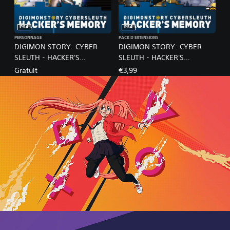
PS4
PS4
PERSONNAGE
PACK D'EXTENSIONS
DIGIMON STORY: CYBER
DIGIMON STORY: CYBER
SLEUTH - HACKER'S
SLEUTH - HACKER'S
MEMORY / Leopardmon NX
MEMORY / NX BUNDLE
Gratuit
€3,99