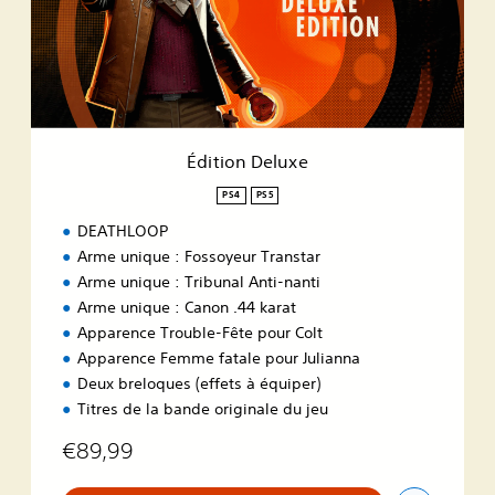
n
D
e
l
u
x
e
Édition Deluxe
PS4
PS5
DEATHLOOP
Arme unique : Fossoyeur Transtar
Arme unique : Tribunal Anti-nanti
Arme unique : Canon .44 karat
Apparence Trouble-Fête pour Colt
Apparence Femme fatale pour Julianna
Deux breloques (effets à équiper)
Titres de la bande originale du jeu
€89,99