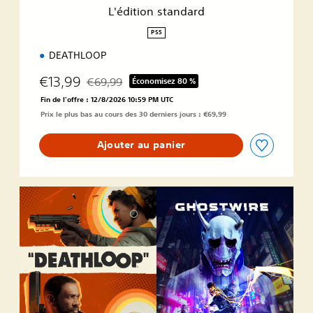
n
L'édition standard
d
a
PS5
r
DEATHLOOP
d
€13,99
€69,99
Économisez 80 %
Remise par rapport au prix d'origine de €69,99
Fin de l'offre : 12/8/2026 10:59 PM UTC
Prix le plus bas au cours des 30 derniers jours : €69,99
Ajouter au panier
D
E
A
T
H
L
O
O
P
+