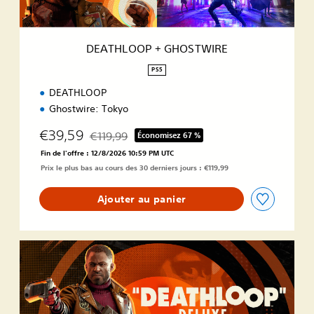
G
H
O
DEATHLOOP + GHOSTWIRE
S
T
PS5
W
DEATHLOOP
I
R
Ghostwire: Tokyo
E
€39,59
€119,99
Économisez 67 %
Remise par rapport au prix d'origine de €119,99
Fin de l'offre : 12/8/2026 10:59 PM UTC
Prix le plus bas au cours des 30 derniers jours : €119,99
Ajouter au panier
É
d
i
t
i
o