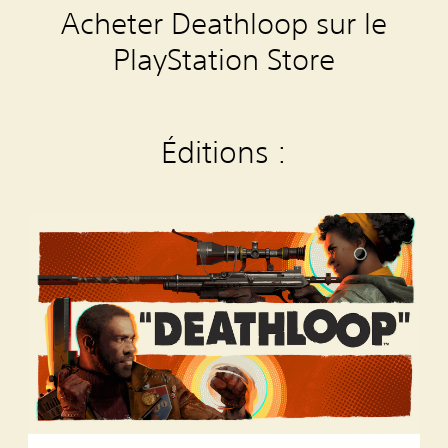
Acheter Deathloop sur le
PlayStation Store
Éditions :
L
'
é
d
i
t
i
o
n
s
t
a