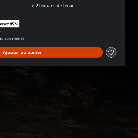
2 textures de tenues
isez 85 %
rt au prix d'origine de €89,99
C
rs jours : €89,99
Ajouter au panier