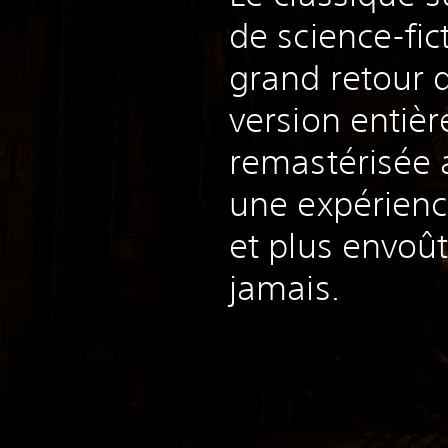
de science-fic
grand retour 
version entiè
remastérisée a
une expérienc
et plus envoû
jamais.