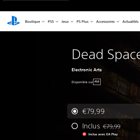
Boutique
PS5
Jeux
PS Plus
Accessoires
Actualités
Dead Spac
Electronic Arts
Disponible sur
PS5
€79,99
Inclus
€79,99
Remise par rappor
Inclus avec EA Play