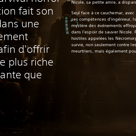
Nicole, sa petite amie, a dispar
tion fait son
Seul face à ce cauchemar, avec 
ses compétences d'ingénieur, Is
dans une
mystère des événements effroyab
dans l'espoir de sauver Nicole. 
rement
hostiles appelées les Nécromorp
survie, non seulement contre le
fin d'offrir
meurtriers, mais également pou
e plus riche
tante que