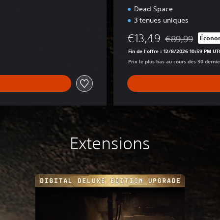
x
Dead Space
e
3 tenues uniques
€13,49
€89,99
Économ
Remise par rappo
Fin de l'offre : 12/8/2026 10:59 PM UT
Prix le plus bas au cours des 30 dernie
Extensions