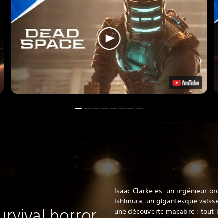
Isaac Clarke est un ingénieur or
Ishimura, un gigantesque vaissea
urvival horror
une découverte macabre : tout 