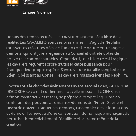
Langue, Violence
Depuis des temps reculés, LE CONSEIL maintient l'équilibre de la
réalité. Les CAVALIERS sont ses bras armés : il s'agit de Nephilim
(puissantes créatures nées de l'union contre nature entre anges et
démons) qui ont juré allégeance au Conseil et ont été dotés de
pouvoirs incommensurables. Cependant, leur histoire est tragique :
les cavaliers reçurent l'ordre d'utiliser cette puissance pour
éradiquer leur propre espèce. S'ensuivit une bataille sanglante sur
Éden. Obéissant au Conseil, les cavaliers massacrèrent les Nephilim.
Encore sous le choc des événements ayant secoué Éden, GUERRE et
DISCORDE se voient confier une nouvelle mission : LUCIFER, roi
démon mystérieux et retors, se prépare à rompre l'équilibre en
conférant des pouvoirs aux maîtres-démons de l'Enfer. Guerre et
Discorde doivent traquer ces démons, rassembler des informations
et démêler l'écheveau d'une conspiration démoniaque menaçant de
perturber irrémédiablement l'équilibre et la trame même de la
création.