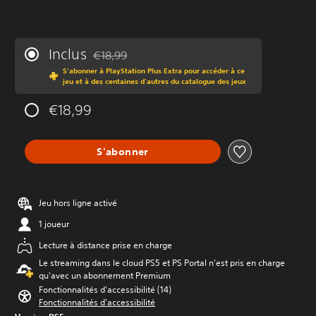
Inclus
€18,99
Remise par rapport au prix d'origine de €18,99
S'abonner à PlayStation Plus Extra pour accéder à ce
jeu et à des centaines d'autres du catalogue des jeux
€18,99
S'abonner
Jeu hors ligne activé
1 joueur
Lecture à distance prise en charge
Le streaming dans le cloud PS5 et PS Portal n'est pris en charge
qu'avec un abonnement Premium
Fonctionnalités d'accessibilité (14)
Fonctionnalités d'accessibilité