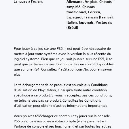
l
Langues à l'écran:
d
Allemand, Anglais, Chinois -
s
d
e
simplifié, Chinois -
c
l
traditionnel, Coréen,
e
o
'
Espagnol, Français (France),
s
m
a
Italien, Japonais, Portugais
c
m
f
(Brésil)
o
a
f
m
n
i
m
d
c
a
h
e
Pour jouer à ce jeu sur une PS5, il est peut-être nécessaire de 
n
a
mettre à jour votre système avec la version la plus récente du 
s
d
g
logiciel système. Bien que ce jeu soit jouable sur une PS5, il se 
t
e
e
peut que certaines de ses fonctionnalités ne soient disponibles 
a
t
que sur une PS4. Consultez PlayStation.com/bc pour en savoir 
s
c
ê
plus.
V
t
t
o
i
e
Le téléchargement de ce produit est soumis aux Conditions 
u
l
h
d'utilisation de PlayStation, ainsi qu'à toute autre condition 
s
e
a
spécifique à ce produit. Si vous n'acceptez pas ces conditions, 
p
u
s
ne téléchargez pas ce produit. Consultez les Conditions 
o
t
d'utilisation pour obtenir d'autres informations importantes.
V
u
e
o
v
(
Vous pouvez télécharger ce contenu et y jouer sur la console 
u
e
H
PS5 principale associée à votre compte (via le paramètre « 
s
z
U
Partage de console et jeu hors ligne ») et sur toutes les autres 
p
v