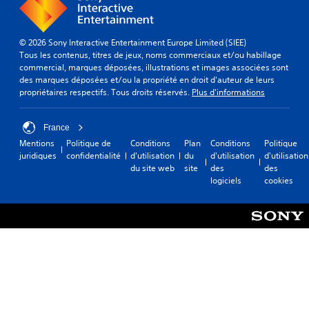
J
c
d
o
o
u
u
u
j
© 2026 Sony Interactive Entertainment Europe Limited (SIEE)
a
l
e
Tous les contenus, titres de jeux, noms commerciaux et/ou habillage
b
e
commercial, marques déposées, illustrations et images associées sont
u
l
des marques déposées et/ou la propriété en droit d'auteur de leurs
u
V
e
propriétaires respectifs. Tous droits réservés.
Plus d'informations
r
o
s
s
u
a
s
I
France
n
p
l
Mentions
Politique de
Conditions
Plan
Conditions
Politique
s
o
n
juridiques
confidentialité
d'utilisation
du
d'utilisation
d'utilisation
u
v
'
du site web
site
des
des
v
i
e
logiciels
cookies
e
s
b
z
t
r
m
p
a
e
a
t
t
s
i
t
n
o
r
é
n
e
c
l
s
e
e
d
s
j