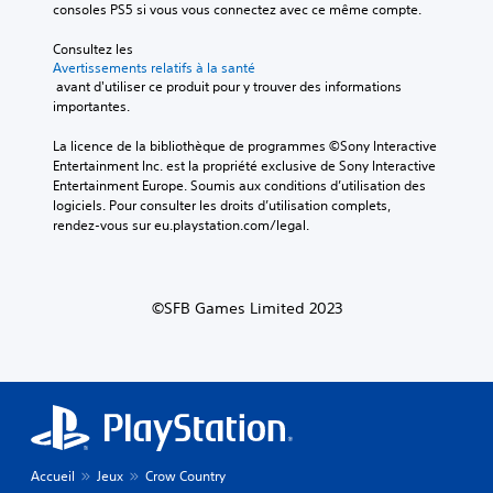
D
consoles PS5 si vous vous connectez avec ce même compte.
o
é
)
u
r
e
Consultez les 
v
i
s
Avertissements relatifs à la santé
e
f
 avant d'utiliser ce produit pour y trouver des informations 
t
z
i
importantes.
a
j
e
g
o
r
La licence de la bibliothèque de programmes ©Sony Interactive 
r
u
l
Entertainment Inc. est la propriété exclusive de Sony Interactive 
a
e
e
Entertainment Europe. Soumis aux conditions d’utilisation des 
n
r
s
logiciels. Pour consulter les droits d’utilisation complets, 
d
a
c
rendez-vous sur eu.playstation.com/legal.
i
u
o
e
j
m
d
e
m
e
u
a
m
©SFB Games Limited 2023
s
n
a
a
d
n
n
e
i
s
s
è
u
d
r
t
u
e
i
j
à
l
e
f
i
u
Accueil
Jeux
Crow Country
a
s