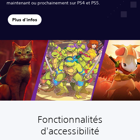
maintenant ou prochainement sur PS4 et PS5.
Plus d'infos
Fonctionnalités
T
C
S
J
D
e
o
o
o
i
d'accessibilité
x
m
u
u
f
t
m
s
a
f