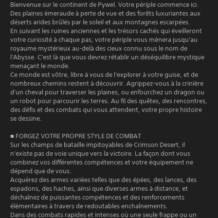
Bienvenue sur le continent de Pywel. Votre périple commence ici.
Des plaines émeraude à perte de vue et des forêts luxuriantes aux
déserts arides brûlés par le soleil et aux montagnes escarpées.
En suivant les ruines anciennes et les trésors cachés qui éveilleront
votre curiosité à chaque pas, votre périple vous mènera jusqu'au
royaume mystérieux au-delà des cieux connu sous le nom de
l'Abysse. C'est là que vous devrez rétablir un déséquilibre mystique
menaçant le monde.
Ce monde est vôtre, libre à vous de l'explorer à votre guise, et de
nombreux chemins restent à découvrir. Agrippez-vous à la crinière
d'un cheval pour traverser les plaines, ou enfourchez un dragon ou
un robot pour parcourir les terres. Au fil des quêtes, des rencontres,
des défis et des combats qui vous attendent, votre propre histoire
se dessine.
■ FORGEZ VOTRE PROPRE STYLE DE COMBAT
Sur les champs de bataille impitoyables de Crimson Desert, il
n'existe pas de voie unique vers la victoire. La façon dont vous
combinez vos différentes compétences et votre équipement ne
dépend que de vous.
Acquérez des armes variées telles que des épées, des lances, des
espadons, des haches, ainsi que diverses armes à distance, et
déchaînez de puissantes compétences et des renforcements
élémentaires à travers de redoutables enchaînements.
Dans des combats rapides et intenses où une seule frappe ou un