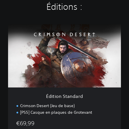
Éditions :
É
d
i
t
i
o
n
S
t
a
n
d
a
Édition Standard
r
d
Crimson Desert (Jeu de base)
[PS5] Casque en plaques de Grotevant
€69,99