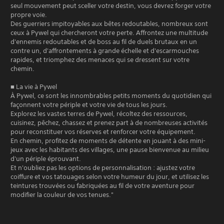
seul mouvement peut sceller votre destin, vous devrez forger votre
propre voie.
Des guerriers impitoyables aux bêtes redoutables, nombreux sont
ceux à Pywel qui chercheront votre perte. Affrontez une multitude
d'ennemis redoutables et de boss au fil de duels brutaux en un
contre un, d'affrontements à grande échelle et d'escarmouches
rapides, et triomphez des menaces qui se dressent sur votre
chemin.
■ La vie à Pywel
À Pywel, ce sont les innombrables petits moments du quotidien qui
façonnent votre périple et votre vie de tous les jours.
Explorez les vastes terres de Pywel, récoltez des ressources,
cuisinez, pêchez, chassez et prenez part à de nombreuses activités
pour reconstituer vos réserves et renforcer votre équipement.
En chemin, profitez de moments de détente en jouant à des mini-
jeux avec les habitants des villages, une pause bienvenue au milieu
d'un périple éprouvant.
Et n'oubliez pas les options de personnalisation : ajustez votre
coiffure et vos tatouages selon votre humeur du jour, et utilisez les
teintures trouvées ou fabriquées au fil de votre aventure pour
modifier la couleur de vos tenues."