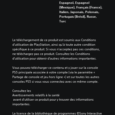
j
t
Espagnol, Espagnol
e
J
e
i
(Mexique), Français (France),
c
q
o
u
Italien, Japonais, Polonais,
o
u
u
(
Portugais (Brésil), Russe,
m
e
a
B
Turc
p
s
b
a
r
u
l
s
e
r
e
i
n
c
Le téléchargement de ce produit est soumis aux Conditions 
s
q
d
h
d'utilisation de PlayStation, ainsi qu'à toute autre condition 
r
a
u
a
spécifique à ce produit. Si vous n'acceptez pas ces conditions, 
e
n
e
q
ne téléchargez pas ce produit. Consultez les Conditions 
l
u
s
)
d'utilisation pour obtenir d'autres informations importantes.
e
e
c
V
s
h
o
o
Vous pouvez télécharger ce contenu et y jouer sur la console 
c
a
m
u
PS5 principale associée à votre compte (via le paramètre « 
o
u
s
Partage de console et jeu hors ligne ») et sur toutes les autres 
m
d
t
p
consoles PS5 si vous vous connectez avec ce même compte.
a
e
-
o
n
s
p
u
Consultez les 
c
d
a
Avertissements relatifs à la santé
v
o
e
r
 avant d'utiliser ce produit pour y trouver des informations 
e
u
l
s
importantes.
z
l
e
d
r
e
u
e
La licence de la bibliothèque de programmes ©Sony Interactive 
a