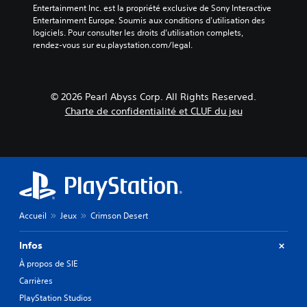
u
r
Entertainment Inc. est la propriété exclusive de Sony Interactive 
d
l
r
.
Entertainment Europe. Soumis aux conditions d’utilisation des 
e
é
p
logiciels. Pour consulter les droits d’utilisation complets, 
n
t
o
rendez-vous sur eu.playstation.com/legal.
t
A
e
u
i
u
r
c
r
j
d
t
l
o
i
i
e
© 2026 Pearl Abyss Corp. All Rights Reserved.
u
o
o
j
Charte de confidentialité et CLUF du jeu
e
3
n
e
r
D
d
u
;
p
e
V
l
e
m
o
e
n
u
o
s
d
s
c
u
a
p
o
v
n
o
u
e
Accueil
Jeux
Crimson Desert
t
u
l
m
u
v
e
e
n
Infos
e
u
n
e
z
r
À propos de SIE
p
t
p
s
é
Carrières
s
a
i
r
r
m
PlayStation Studios
V
i