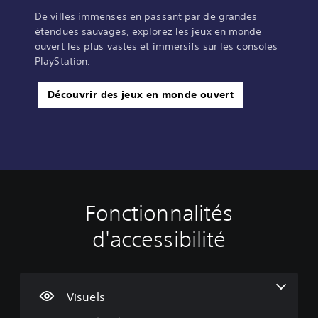
De villes immenses en passant par de grandes
étendues sauvages, explorez les jeux en monde
ouvert les plus vastes et immersifs sur les consoles
PlayStation.
Découvrir des jeux en monde ouvert
Fonctionnalités
T
C
S
I
D
e
o
o
n
i
d'accessibilité
x
m
u
v
f
t
m
s
e
f
e
a
-
r
i
é
n
t
s
c
p
d
i
i
u
Visuels
u
e
t
o
l