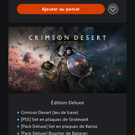
Ajouter au panier
É
d
i
t
i
o
n
D
e
l
u
x
e
Édition Deluxe
Crimson Desert (Jeu de base)
[PS5] Set en plaques de Grotevant
[Pack Deluxe] Set en plaques de Kairos
[Pack Deluxe] Bouclier de Balgran