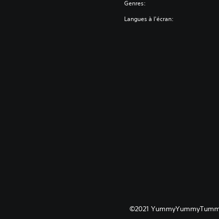
Genres:
Langues à l'écran:
©2021 YummyYummyTummy In