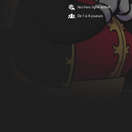
Jeu hors ligne activé
De 1 à 4 joueurs