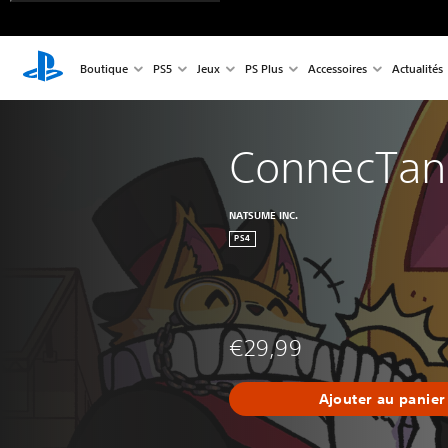
Boutique
PS5
Jeux
PS Plus
Accessoires
Actualités
ConnecTan
NATSUME INC.
PS4
€29,99
Ajouter au panier