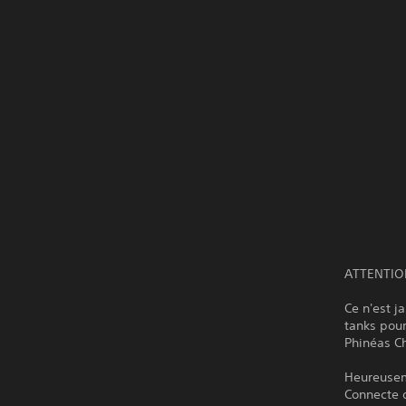
ATTENTIO
Ce n'est j
tanks pour
Phinéas C
Heureuseme
Connecte d