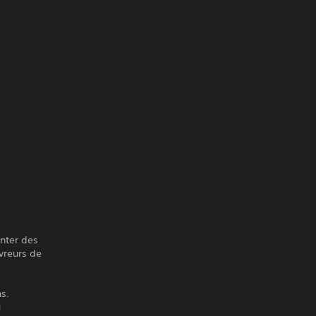
onter des
ivreurs de
s.
u