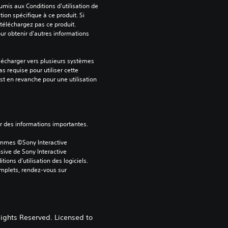
mis aux Conditions d'utilisation de 
tion spécifique à ce produit. Si 
téléchargez pas ce produit. 
our obtenir d'autres informations 
lécharger vers plusieurs systèmes 
s requise pour utiliser cette 
est en revanche pour une utilisation 
ver des informations importantes.
ammes ©Sony Interactive 
sive de Sony Interactive 
ons d’utilisation des logiciels. 
omplets, rendez-vous sur 
hts Reserved. Licensed to