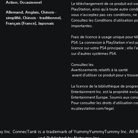
Action, Occasionnel
Le téléchargement de ce produit est sou
PlayStation, ainsi qu'à toute autre condi
Allemand, Anglais, Chinois -
vous n'acceptez pas ces conditions, ne 
simplifié, Chinois - traditionnel,
Consultez les Conditions d'utilisation p
Français (France), Japonais
importantes.
Frais de licence à usage unique pour té
PS4. La connexion à PlayStation n'est pa
licence sur votre PS4 principale ; elle l'
sur d'autres systèmes PS4.
Consultez les 
Avertissements relatifs à la santé
 avant d'utiliser ce produit pour y trou
La licence de la bibliothèque de progr
Entertainment Inc. est la propriété exclu
Entertainment Europe. Soumis aux conditi
Pour consulter les droits d’utilisation c
eu.playstation.com/legal.
c. ConnecTank is a trademark of YummyYummyTummy Inc. All Rig