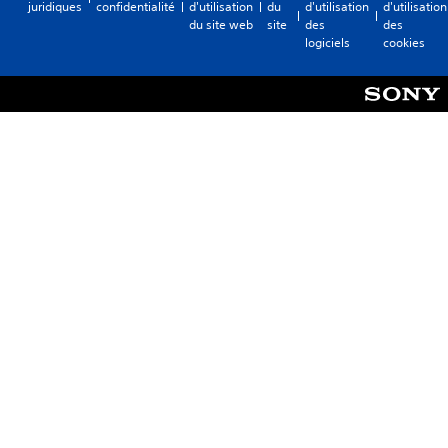
juridiques
confidentialité
d'utilisation
du
d'utilisation
d'utilisation
du site web
site
des
des
logiciels
cookies