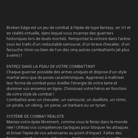
Broken Edge est un jeu de combat à l'épée de type fantasy, en 1c1 et
en réalité virtuelle, dans lequel vous incarnez des guerriers
historiques lors de duels mortels. Remportez la victoire dans l'arène
sous les traits d'un redoutable samouraï, d'un brave chevalier, d'un
farouche rōnin ou bien de l'un des cinq autres combattants (et plus
à venir) !
ENTREZ DANS LA PEAU DE VOTRE COMBATTANT
Chaque guerrier possède des armes uniques et dispose d'un style
martial ainsi que de poses caractéristiques. Apprenez à maîtriser
leur forme de combat pour éveiller l'énergie de votre lame et
dominer vos ennemis en ligne. Choisissez votre héros en fonction
de votre style de combat !
Combattez avec un chevalier, un samouraï, un duelliste, un rōnin,
un pirate, un viking, un perse, un barbare ou un tyran.
SYSTÈME DE COMBAT RÉALISTE
Maniez votre épée librement, comme vous le feriez dans le monde
réel ! Utilisez vos compétences tactiques pour bloquer les attaques
et briser l'épée de vos adversaires au point d'impact. Faites des