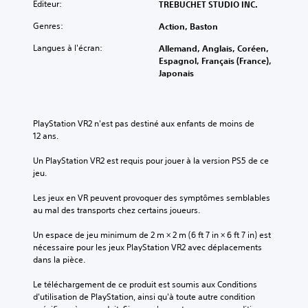
Éditeur:
TREBUCHET STUDIO INC.
Genres:
Action, Baston
Langues à l'écran:
Allemand, Anglais, Coréen,
Espagnol, Français (France),
Japonais
PlayStation VR2 n'est pas destiné aux enfants de moins de 
12 ans.
Un PlayStation VR2 est requis pour jouer à la version PS5 de ce 
jeu.
Les jeux en VR peuvent provoquer des symptômes semblables 
au mal des transports chez certains joueurs.
Un espace de jeu minimum de 2 m × 2 m (6 ft 7 in × 6 ft 7 in) est 
nécessaire pour les jeux PlayStation VR2 avec déplacements 
dans la pièce.
Le téléchargement de ce produit est soumis aux Conditions 
d'utilisation de PlayStation, ainsi qu'à toute autre condition 