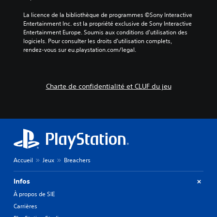
s
r
.
p
La licence de la bibliothèque de programmes ©Sony Interactive 
a
Entertainment Inc. est la propriété exclusive de Sony Interactive 
r
Entertainment Europe. Soumis aux conditions d’utilisation des 
l
logiciels. Pour consulter les droits d’utilisation complets, 
e
rendez-vous sur eu.playstation.com/legal.
s
c
o
m
Charte de confidentialité et CLUF du jeu
m
a
n
d
e
s
v
o
Accueil
Jeux
Breachers
c
a
l
Infos
e
À propos de SIE
s
o
Carrières
u