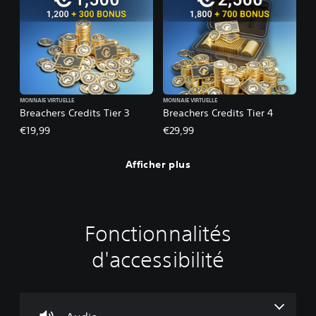
MONNAIE VIRTUELLE
MONNAIE VIRTUELLE
Breachers Credits Tier 3
Breachers Credits Tier 4
€19,99
€29,99
Afficher plus
Fonctionnalités
C
J
R
M
C
o
o
e
o
o
d'accessibilité
m
u
c
d
m
m
a
o
e
m
a
b
n
E
u
n
l
f
n
n