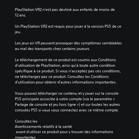
r
g
a
e
PlayStation VR2 n'est pas destiné aux enfants de moins de 
t
t
12 ans.
i
ê
o
t
Un PlayStation VR2 est requis pour jouer à la version PS5 de ce 
n
e
jeu.
q
h
u
a
Les jeux en VR peuvent provoquer des symptômes semblables 
i
u
au mal des transports chez certains joueurs.
v
t
o
e
Le téléchargement de ce produit est soumis aux Conditions 
u
(
d'utilisation de PlayStation, ainsi qu'à toute autre condition 
s
H
spécifique à ce produit. Si vous n'acceptez pas ces conditions, 
s
U
ne téléchargez pas ce produit. Consultez les Conditions 
o
D
d'utilisation pour obtenir d'autres informations importantes.
n
)
t
s
Vous pouvez télécharger ce contenu et y jouer sur la console 
p
a
PS5 principale associée à votre compte (via le paramètre « 
r
n
Partage de console et jeu hors ligne ») et sur toutes les autres 
o
s
consoles PS5 si vous vous connectez avec ce même compte.
p
p
o
a
Consultez les 
s
s
Avertissements relatifs à la santé
é
s
 avant d'utiliser ce produit pour y trouver des informations 
e
e
importantes.