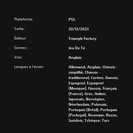
r
e
l
s
e
s
u
Plateforme:
PS5
u
r
g
s
Sortie:
20/12/2023
g
c
e
Éditeur:
Triangle Factory
a
s
r
t
Genres:
Jeu De Tir
t
i
e
Voix:
Anglais
o
s
n
o
Langues à l'écran:
Allemand, Anglais, Chinois -
s
u
simplifié, Chinois -
d
l
traditionnel, Coréen, Danois,
e
e
Espagnol, Espagnol
r
u
(Mexique), Finnois, Français
e
r
(France), Grec, Italien,
c
a
Japonais, Norvégien,
o
f
Néerlandais, Polonais,
n
f
Portugais (Brésil), Portugais
f
i
(Portugal), Roumain, Russe,
i
c
Suédois, Tchèque, Turc
g
h
u
a