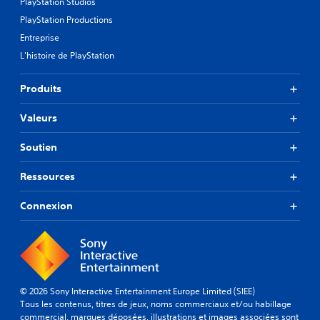
PlayStation Studios
l
PlayStation Productions
a
s
Entreprise
a
L'histoire de PlayStation
i
s
i
Produits
e
d
Valeurs
e
t
Soutien
e
x
t
Ressources
e
.
Connexion
© 2026 Sony Interactive Entertainment Europe Limited (SIEE)
Tous les contenus, titres de jeux, noms commerciaux et/ou habillage
commercial, marques déposées, illustrations et images associées sont