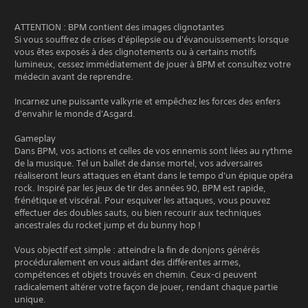
ATTENTION : BPM contient des images clignotantes
Si vous souffrez de crises d'épilepsie ou d'évanouissements lorsque
vous êtes exposés à des clignotements ou à certains motifs
lumineux, cessez immédiatement de jouer à BPM et consultez votre
médecin avant de reprendre.
Incarnez une puissante valkyrie et empêchez les forces des enfers
d'envahir le monde d'Asgard.
Gameplay
Dans BPM, vos actions et celles de vos ennemis sont liées au rythme
de la musique. Tel un ballet de danse mortel, vos adversaires
réaliseront leurs attaques en étant dans le tempo d'un épique opéra
rock. Inspiré par les jeux de tir des années 90, BPM est rapide,
frénétique et viscéral. Pour esquiver les attaques, vous pouvez
effectuer des doubles sauts, ou bien recourir aux techniques
ancestrales du rocket jump et du bunny hop !
Vous objectif est simple : atteindre la fin de donjons générés
procéduralement en vous aidant des différentes armes,
compétences et objets trouvés en chemin. Ceux-ci peuvent
radicalement altérer votre façon de jouer, rendant chaque partie
unique.