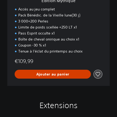
Édition Mythique
u
e
Accès au jeu complet
Pack Bénédic. de la Vieille lune(30 j)
3 000+200 Perles
Limite de poids scellée +250 LT x1
Pass Esprit occulte x1
Boîte de cheval onirique au choix x1
Coupon -30 % x1
Tenue à l'éclat du printemps au choix
€109,99
Ajouter au panier
Extensions