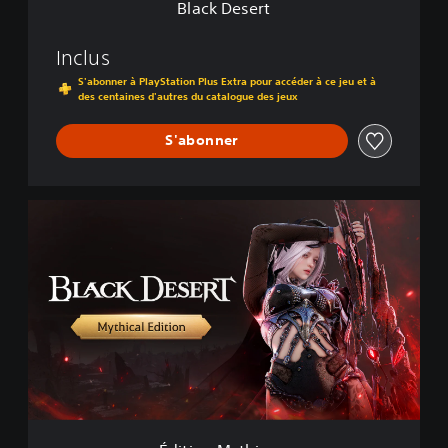
Black Desert
Inclus
S'abonner à PlayStation Plus Extra pour accéder à ce jeu et à
des centaines d'autres du catalogue des jeux
S'abonner
É
d
i
t
i
o
n
M
y
t
h
i
q