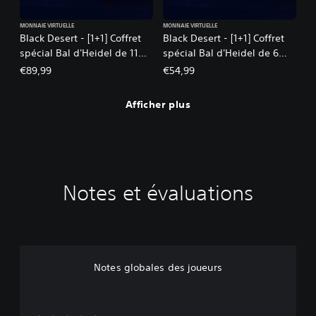
MONNAIE VIRTUELLE
MONNAIE VIRTUELLE
Black Desert - [1+1] Coffret
Black Desert - [1+1] Coffret
spécial Bal d'Heidel de 11
spécial Bal d'Heidel de 6
500 perles : juillet 2026
600 perles : juillet 2026
€89,99
€54,99
Afficher plus
Notes et évaluations
Notes globales des joueurs