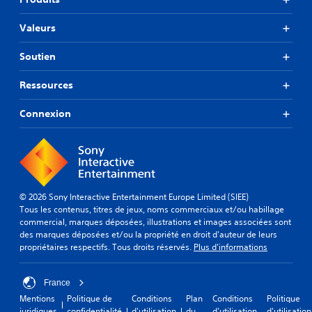
Valeurs
Soutien
Ressources
Connexion
© 2026 Sony Interactive Entertainment Europe Limited (SIEE)
Tous les contenus, titres de jeux, noms commerciaux et/ou habillage
commercial, marques déposées, illustrations et images associées sont
des marques déposées et/ou la propriété en droit d'auteur de leurs
propriétaires respectifs. Tous droits réservés.
Plus d'informations
France
Mentions
Politique de
Conditions
Plan
Conditions
Politique
juridiques
confidentialité
d'utilisation
du
d'utilisation
d'utilisation