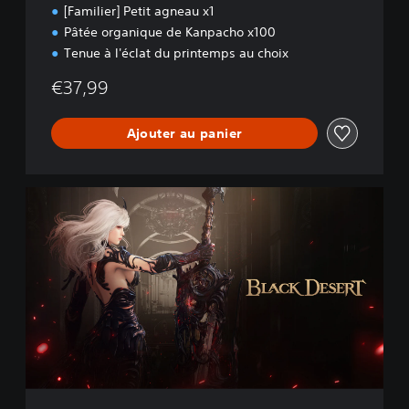
[Familier] Petit agneau x1
Pâtée organique de Kanpacho x100
Tenue à l'éclat du printemps au choix
€37,99
Ajouter au panier
B
l
a
c
k
D
e
s
e
r
t