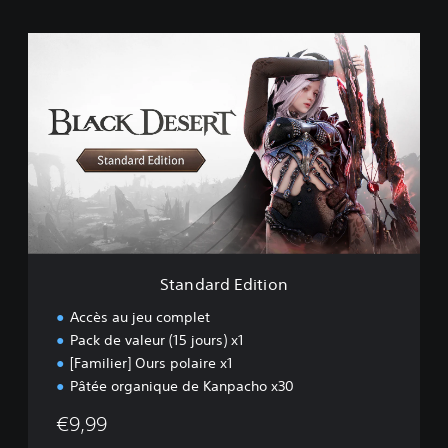
S
t
a
n
d
a
r
d
E
d
i
t
i
Standard Edition
o
n
Accès au jeu complet
Pack de valeur (15 jours) x1
[Familier] Ours polaire x1
Pâtée organique de Kanpacho x30
€9,99