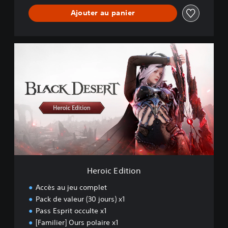
Ajouter au panier
H
e
r
o
i
c
E
d
i
t
i
o
n
Heroic Edition
Accès au jeu complet
Pack de valeur (30 jours) x1
Pass Esprit occulte x1
[Familier] Ours polaire x1