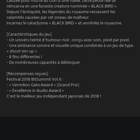
Laissée pour morte au coin d’une ruelle, cette petite fille se
réincarna en une funeste créature nommée « BLACK BIRD ».
Depuis l’Antiquité, les légendes du royaume ressassent les
calamités causées par cet oiseau de malheur.
Incarnez le cataclysme « BLACK BIRD » et annihilez le royaume.
[Caractéristiques du jeu]
- Un univers teinté d’humour noir, conçu avec soin, pixel par pixel.
- Une ambiance sonore et visuelle unique combinée à un jeu de type
« shoot’em up ».
- 8 fins différentes !
- De nombreuses capacités à débloquer
[Récompenses reçues]
Festival 2018 BitSummit Vol.6 :
- « Vermilion Gate Award » (Grand Prix)
- « Excellence in Audio Award »
C'est le meilleur jeu indépendant japonais de 2018 !