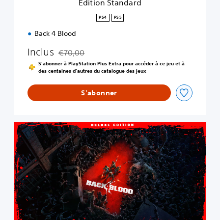
Édition Standard
r
d
PS4
PS5
Back 4 Blood
Inclus
€70,00
Remise par rapport au prix d'origine de €70,00
S'abonner à PlayStation Plus Extra pour accéder à ce jeu et à
des centaines d'autres du catalogue des jeux
S'abonner
É
d
i
t
i
o
n
D
e
l
u