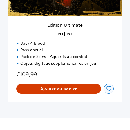
t
i
m
a
Édition Ultimate
t
e
PS4
PS5
Back 4 Blood
Pass annuel
Pack de Skins : Aguerris au combat
Objets digitaux supplémentaires en jeu
€109,99
Ajouter au panier