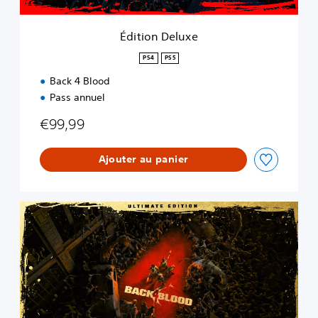
x
e
Édition Deluxe
PS4
PS5
Back 4 Blood
Pass annuel
€99,99
Ajouter au panier
É
d
i
t
i
o
n
U
l